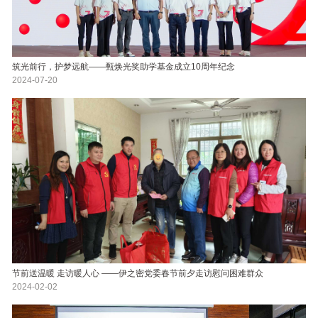
筑光前行，护梦远航——甄焕光奖助学基金成立10周年纪念
2024-07-20
节前送温暖 走访暖人心 ——伊之密党委春节前夕走访慰问困难群众
2024-02-02