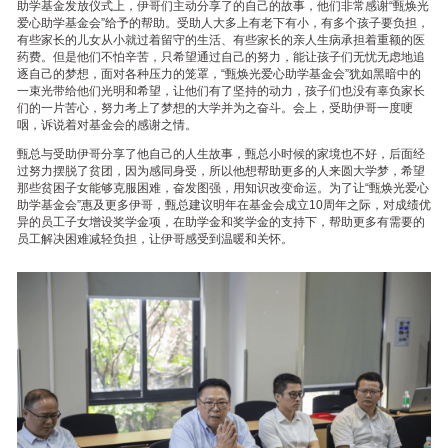
助学基金发放仪式上，伊哥们主动分享了的自己的故事，他们非常感谢“甄焕光
爱心助学基金会”给予的帮助。受助人大多上有老下有小，有多个孩子要负担，
有些家长的儿女从小就过着留守的生活、有些家长的亲人生病承担着重额的医
药费。但是他们不怕辛苦，只希望通过自己的努力，能让孩子们无忧无虑地追
逐自己的梦想，面对各种压力的笼罩，“甄焕光爱心助学基金会”犹如黑暗中的
一束光带给他们光明和希望，让他们有了坚持的动力，孩子们也没有辜负家长
们的一片苦心，努力考上了梦想的大学并为之奋斗。会上，受助伊哥一度哽
咽，诉说着对基金会的感谢之情。
甄总与受助伊哥分享了他自己的人生故事，甄总小时候的家境也不好，后面经
过努力摆脱了贫团，因为感同身受，所以他想帮助更多的人来圆大学梦，希望
那些贫困子女能够克服困难，奋发图强，用知识改变命运。为了让“甄焕光爱心
助学基金会”惠及更多伊哥，甄总建议明年在基金会成立10周年之际，对成绩优
异的员工子女增设奖学金项，在助学金和奖学金的支持下，帮助更多有需要的
员工解决困难减轻负担，让伊哥感受到温暖和关怀。