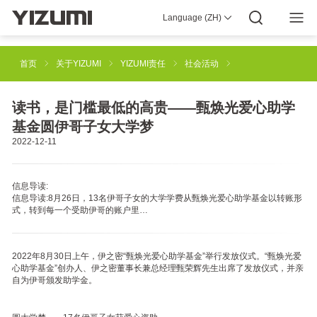
Language (ZH)
YIZUMI 4.0
企业介绍
YIZUMI全球
全球智慧
YIZUMI绿色
YIZUMI责任
加入YIZUMI
媒体中心
投资者关系
下载专区
首页
关于YIZUMI
YIZUMI责任
社会活动
注塑成型解决方案
橡胶注射成型解决方案
读书，是门槛最低的高贵——甄焕光爱心助学
基金圆伊哥子女大学梦
2022-12-11
工业3D打印解决方案
压铸成型解决方案
信息导读:
信息导读:8月26日，13名伊哥子女的大学学费从甄焕光爱心助学基金以转账形
半固态镁合金注射成型解决方案
机器人自动化解决方案
式，转到每一个受助伊哥的账户里…
2022年8月30日上午，伊之密“甄焕光爱心助学基金”举行发放仪式。“甄焕光爱
智能制造解决方案
心助学基金”创办人、伊之密董事长兼总经理甄荣辉先生出席了发放仪式，并亲
自为伊哥颁发助学金。