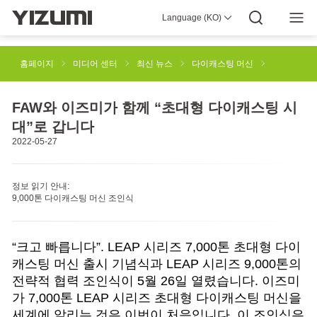
Language (KO)
회사 정보
이즈미 4.0
이즈미 글로벌
글로벌 지식
이즈미 그린
사회적 책임
이즈미와 함께하세요
미디어 센터
투자자 정보
다운로드
홈페이지
미디어 센터
최신 뉴스
다이캐스팅 머신
사출 성형 솔루션
고무 사출 성형 솔루션
FAW와 이즈미가 함께 “초대형 다이캐스팅 시
대”로 갑니다
2022-05-27
SPACEA 산업용 3D 프린팅 솔루션
다이캐스팅 머신
정보 읽기 안내:
9,000톤 다이캐스팅 머신 조인식
딕소몰딩 머신
로봇 자동화 솔루션
스마트 제조
“크고 빠릅니다”. LEAP 시리즈 7,000톤 초대형 다이
캐스팅 머신 출시 기념식과 LEAP 시리즈 9,000톤의
전략적 협력 조인식이 5월 26일 열렸습니다. 이즈미
가 7,000톤 LEAP 시리즈 초대형 다이캐스팅 머신을
세계에 알리는 것은 이번이 처음입니다. 이 조인식은