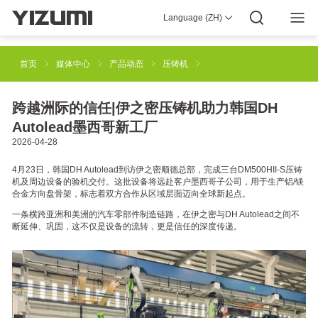
Language (ZH)
YIZUMI 4.0
企业介绍
YIZUMI全球
全球智慧
YIZUMI绿色
YIZUMI责任
加入YIZUMI
媒体中心
投资者关系
下载专区
首页
媒体中心
产品动态
压铸机
注塑成型解决方案
橡胶注射成型解决方案
跨越洲际的信任|伊之密压铸机助力韩国DH
Autolead墨西哥新工厂
2026-04-28
工业3D打印解决方案
压铸成型解决方案
4月23日，韩国DH Autolead到访伊之密顺德总部，完成三台DM500HII-S压铸
机及周边设备的验机交付。这批设备将远赴客户墨西哥子公司，用于生产铝/镁
合金方向盘骨架，标志着双方合作从区域层面迈向全球新起点。
半固态镁合金注射成型解决方案
机器人自动化解决方案
一条横跨亚洲和美洲的汽车零部件制造链路，在伊之密与DH Autolead之间不
断延伸、巩固，这不仅是设备的流转，更是信任的深度传递。
智能制造解决方案