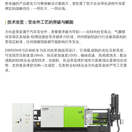
密卓越的产品硬实力与整体解决方案能力，更彰显了双方在全球化进程中深度
绑定的战略信任：一同壮大，一同出海。
|
技术攻坚：安全件工艺的突破与赋能
方向盘骨架属于汽车安全件，质量要求极为苛刻——在转向柱安装点、气囊模
块安装区及辐条-轮辋连接处等关键承力区域，对内部缺陷执行行业最高级别的
零容忍标准，任何细微瑕疵都可能影响行车安全。
DM500HII-S压铸机专为应对此类挑战而设计。它搭载成熟的优化压射系统，
可实现空压射速度≥9m/s、快压射加速度≥50G，确保高速、高精度填充；配合
成熟的铝/镁合金成型技术，在能耗、良品率及维护成本方面展现出显著综合优
势，支持复杂薄壁结构一次成型，完美契合铝/镁合金方向盘骨架的严苛工艺要
求。