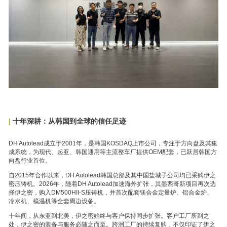
|
十年深耕：从韩国到全球的信任足迹
DH Autolead成立于2001年，是韩国KOSDAQ上市公司，专注于方向盘及其集
成系统，为现代、起亚、韩国通用等主流整车厂提供OEM配套，已跃居韩国方
向盘行业首位。
自2015年合作以来，DH Autolead韩国总部及其中国盐城子公司均已采购伊之
密压铸机。2026年，随着DH Autolead加速海外扩张，其墨西哥新项目再次选
择伊之密，购入DM500HII-S压铸机，并首次配套镁合金定量炉、铝合金炉、
冷水机、模温机等全套周边设备。
十年间，从东亚到北美，伊之密始终与客户保持同步扩张。客户工厂所到之
处，伊之密的装备与服务必随之而至。跨洲工厂的持续复购，不仅印证了伊之