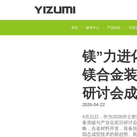
YIZUMI 4.0
企业介绍
首页
媒体中心
产品动态
半固
镁”力进
注塑成型解决方
橡胶注射成型解决方
案
案
镁合金
研讨会
2026-04-22
4月21日，作为2026伊
备突破与产业化前沿研讨
略，合金材料开发，装备
固态成型技术的新趋势、