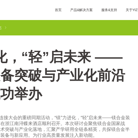
首页
产品&解决方案
服务&支持
关于YIZ
YIZUMI全球
全球智慧
YIZUMI绿色
YIZUMI责任
加入YIZUMI
媒体中心
态
化，“轻”启未来 ——
工业3D打印解决方
压铸成型解决方
半固态镁合金注射成型解决
案
案
案
装备突破与产业化前沿
成功举办
之密连接大会的重磅同期活动，“镁”力进化，“轻”启未来——镁合金装
会在浙江南浔蝶来酒店顺利召开。本次研讨会聚焦镁合金国家战
技术突破与产业化落地，汇聚产学研用全链条精英，共探镁合金半
新装备与新应用。为行业高质量发展注入新动能。