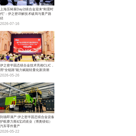
上海压铸展Day2|镁合金迎来“刚需时
代”：伊之密详解技术破局与量产路
径
2026-07-16
伊之密半固态镁合金技术亮相CLIC，
用“全链路”能力赋能轻量化新浪潮
2026-05-26
到场即满产:伊之密半固态镁合金设备
护航赛力斯&宝武镁业（博奥镁铝）
汽车零件量产
2026-05-22