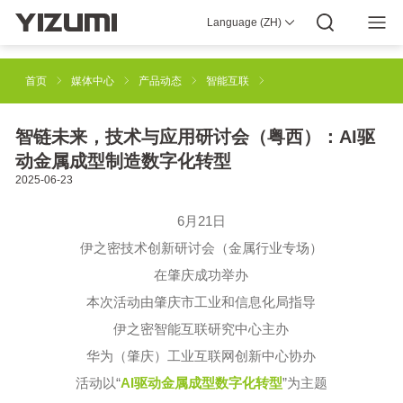
Language (ZH)
YIZUMI 4.0
企业介绍
YIZUMI全球
全球智慧
YIZUMI绿色
YIZUMI责任
加入YIZUMI
媒体中心
投资者关系
下载专区
首页
媒体中心
产品动态
智能互联
注塑成型解决方案
橡胶注射成型解决方案
智链未来，技术与应用研讨会（粤西）：AI驱
动金属成型制造数字化转型
2025-06-23
工业3D打印解决方案
压铸成型解决方案
6月21日
伊之密技术创新研讨会（金属行业专场）
半固态镁合金注射成型解决方案
机器人自动化解决方案
在肇庆成功举办
本次活动由肇庆市工业和信息化局指导
伊之密智能互联研究中心主办
智能制造解决方案
华为（肇庆）工业互联网创新中心协办
活动以“
AI驱动金属成型数字化转型
”为主题