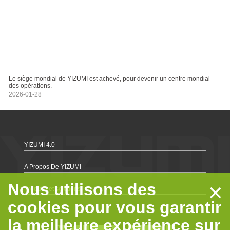
Le siège mondial de YIZUMI est achevé, pour devenir un centre mondial
des opérations.
2026-01-28
YIZUMI 4.0
A Propos De YIZUMI
×
Nous utilisons des
Produits et solutions
cookies pour vous garantir
la meilleure expérience sur