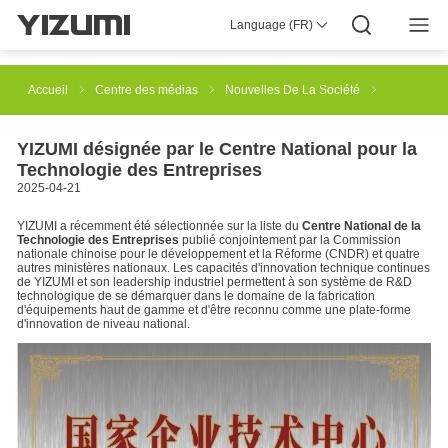
Language (FR)
À propos de nous
YIZUMI 4.0
YIZUMI Mondial
Sagesse globale
YIZUMI vert
Responsabilité Sociale
Rejoignez YIZUMI
Presse
Relations Avec Les Investisseurs
Télécharger
Accueil
Centre des médias
Nouvelles De La Société
Moulage par injection
YIZUMI désignée par le Centre National pour la
Technologie des Entreprises
2025-04-21
Solution De Moulage Par Injection De Caoutchouc
YIZUMI a récemment été sélectionnée sur la liste du
Centre National de la
Technologie des Entreprises
publié conjointement par la Commission
nationale chinoise pour le développement et la Réforme (CNDR) et quatre
autres ministères nationaux. Les capacités d'innovation technique continues
de YIZUMI et son leadership industriel permettent à son système de R&D
solution d’impression 3D industrielle SpaceA
technologique de se démarquer dans le domaine de la fabrication
d'équipements haut de gamme et d'être reconnu comme une plate-forme
d'innovation de niveau national.
Moulage sous pression
Thixotypage
Solutions d'automatisation robotisée