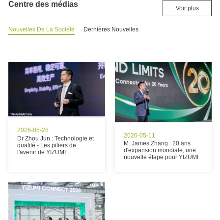
Centre des médias
sans
Voir plus
joint
Machines
Nouvelles De La Société
Dernières Nouvelles
de
moulage
sur
chenilles
en
caoutchouc
sans
joint
Série
de
2026-05-28
machine
2026-05-11
Dr Zhou Jun : Technologie et
de
M. James Zhang : 20 ans
qualité - Les piliers de
d'expansion mondiale, une
moulage
l'avenir de YIZUMI
nouvelle étape pour YIZUMI
de
scie
à fil
de
diamant
Machine
de