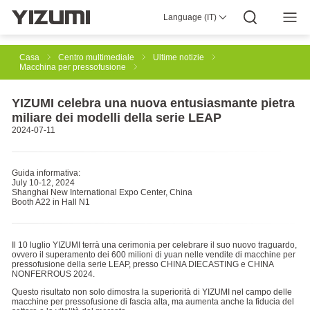
Language (IT)
Chi Siamo
YIZUMI 4.0
YIZUMI Globale
Saggezza Globale
YIZUMI Verde
Responsabilità Sociale
Unisciti a YIZUMI
Centro Multimediale
Relazioni Con Gli Investitori
Scarica
Casa
Centro multimediale
Ultime notizie
Macchina per pressofusione
Soluzioni Per Stampaggio a Iniezione
YIZUMI celebra una nuova entusiasmante pietra
miliare dei modelli della serie LEAP
2024-07-11
Soluzione Per Stampaggio a Iniezione Della Gomma
Guida informativa:
July 10-12, 2024
Shanghai New International Expo Center, China
Soluzioni Di Stampa Industriale 3D SpaceA
Pressofusione
Booth A22 in Hall N1
Il 10 luglio YIZUMI terrà una cerimonia per celebrare il suo nuovo traguardo,
Thixomolding Del Magnesio
ovvero il superamento dei 600 milioni di yuan nelle vendite di macchine per
pressofusione della serie LEAP, presso CHINA DIECASTING e CHINA
NONFERROUS 2024.
Questo risultato non solo dimostra la superiorità di YIZUMI nel campo delle
macchine per pressofusione di fascia alta, ma aumenta anche la fiducia del
Soluzioni Di Automazione Robotica