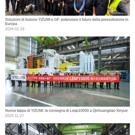
Soluzioni di fusione YIZUMI e GF: potenziare il futuro della pressofusione in
Europa
2026-01-19
Nuova tappa di YIZUMI: la consegna di Leap10000 a Qinhuangdao Xinyue
2025-11-27