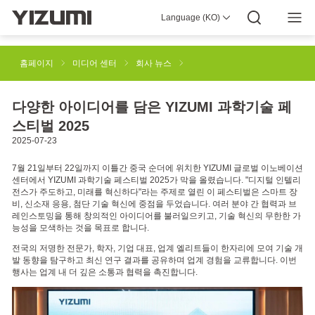
Language (KO)
회사 정보
이즈미 4.0
이즈미 글로벌
글로벌 지식
이즈미 그린
사회적 책임
이즈미와 함께하세요
미디어 센터
투자자 정보
다운로드
홈페이지
미디어 센터
회사 뉴스
사출 성형 솔루션
고무 사출 성형 솔루션
다양한 아이디어를 담은 YIZUMI 과학기술 페
스티벌 2025
2025-07-23
SPACEA 산업용 3D 프린팅 솔루션
다이캐스팅 머신
7월 21일부터 22일까지 이틀간 중국 순더에 위치한 YIZUMI 글로벌 이노베이션
센터에서 YIZUMI 과학기술 페스티벌 2025가 막을 올렸습니다. "디지털 인텔리
전스가 주도하고, 미래를 혁신하다"라는 주제로 열린 이 페스티벌은 스마트 장
딕소몰딩 머신
로봇 자동화 솔루션
스마트 제조
비, 신소재 응용, 첨단 기술 혁신에 중점을 두었습니다. 여러 분야 간 협력과 브
레인스토밍을 통해 창의적인 아이디어를 불러일으키고, 기술 혁신의 무한한 가
능성을 모색하는 것을 목표로 합니다.
전국의 저명한 전문가, 학자, 기업 대표, 업계 엘리트들이 한자리에 모여 기술 개
발 동향을 탐구하고 최신 연구 결과를 공유하며 업계 경험을 교류합니다. 이번
행사는 업계 내 더 깊은 소통과 협력을 촉진합니다.