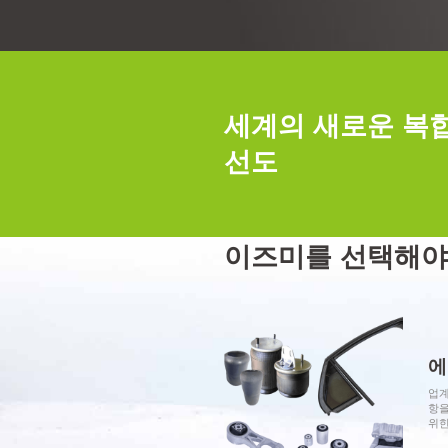
세계의 새로운 복합
선도
이즈미를 선택해야
에
업계
항을
위한