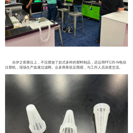
在伊之密展位上，不仅摆放了款式多样的塑料制品，还运用FF135-N电动
注塑机，现场生产血液过滤网。众多商客驻足围观，与工作人员深度交流。