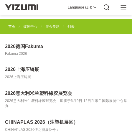
Language (ZH)
YIZUMI 4.0
企业介绍
YIZUMI全球
全球智慧
YIZUMI绿色
YIZUMI责任
加入YIZUMI
媒体中心
投资者关系
下载专区
首页
媒体中心
展会专题
列表
注塑成型解决方案
橡胶注射成型解决方案
2026德国Fakuma
Fakuma 2026
工业3D打印解决方案
压铸成型解决方案
2026上海压铸展
2026上海压铸展
半固态镁合金注射成型解决方案
机器人自动化解决方案
2026意大利米兰塑料橡胶展览会
2026意大利米兰塑料橡胶展览会，即将于6月9日-12日在米兰国际展览中心举
办
智能制造解决方案
CHINAPLAS 2026（注塑机展区）
CHINAPLAS 2026伊之密展位号：