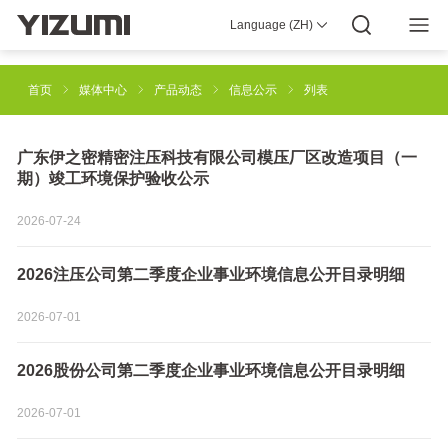
Language (ZH)
YIZUMI 4.0
企业介绍
YIZUMI全球
全球智慧
YIZUMI绿色
YIZUMI责任
加入YIZUMI
媒体中心
投资者关系
下载专区
首页
媒体中心
产品动态
信息公示
列表
注塑成型解决方案
橡胶注射成型解决方案
广东伊之密精密注压科技有限公司模压厂区改造项目（一
期）竣工环境保护验收公示
工业3D打印解决方案
压铸成型解决方案
2026-07-24
2026注压公司第二季度企业事业环境信息公开目录明细
半固态镁合金注射成型解决方案
机器人自动化解决方案
2026-07-01
智能制造解决方案
2026股份公司第二季度企业事业环境信息公开目录明细
2026-07-01