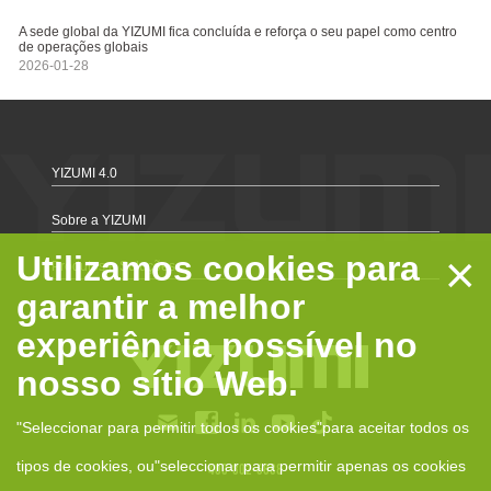
A sede global da YIZUMI fica concluída e reforça o seu papel como centro
de operações globais
2026-01-28
YIZUMI 4.0
Sobre a YIZUMI
×
Utilizamos cookies para
Produtos e Soluções
garantir a melhor
experiência possível no
nosso sítio Web.
"Seleccionar para permitir todos os cookies"para aceitar todos os
tipos de cookies, ou"seleccionar para permitir apenas os cookies
400-802-6888