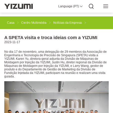
Language (PT)
Sobre Nós
YIZUMI 4.0
YIZUMI Global
Sabedoria Global
YIZUMI Green
Responsabilidade Social
Junte-se À YIZUMI
Centro Multimédia
Relações com Investidores
Transferir
Casa
Centro Multimédia
Notícias da Empresa
Moldagem por Injeção
Injeção de Borracha
A SPETA visita e troca ideias com a YIZUMI
2023-11-17
No dia 17 de novembro, uma delegação de 29 membros da Associação de
Impressão 3D
Fundição Injetada
Tixomoldagem
Engenharia e Tecnologia de Precisão de Singapura (SPETA) visita a
YIZUMI. Karen Yu, diretora-geral adjunta da Divisão de Máquinas de
Moldagem por Injeção da YIZUMI, Justin Hu, diretor regional da Divisão de
Máquinas de Moldagem por Injeção da YIZUMI, e Larry Wang, gestor de
produto e do Departamento de Gestão de Marketing da Divisão de
Automatização Robótica
Fabrico Inteligente
Fundição Injetada da YIZUMI, participam na reunião e realizam uma visita
guiada.