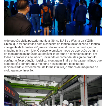
A delegação visita posteriormente a fábrica N.º 3 de Wusha da YIZUMI
China, que foi construída com o conceito de fabrico racionalizado e fabrico
inteligente da Indústria 4.0, em vez do tradicional modo de produção de
máquina única e em lote. O conceito emula o modo de operação de linha
de montagem da indústria automóvel, integrando a tecnologia digital em
todos os processos de fabrico, incluindo encomenda, design de produto,
configuração, produção, logística, montagem final e entrega, permitindo que
a delegação compreenda melhor a nossa procura pelo fabrico
racionalizado e experimente, de forma intuitiva, o fabrico de máquinas de
moldagem por injeção.