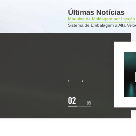
Últimas Notícias
Máquina de Moldagem por Injeção
Sistema de Embalagem a Alta Velo
A primeira máquina de moldagem por
injeção 5500T da YIZUMI ruma à Argélia
Ver mais
02
05