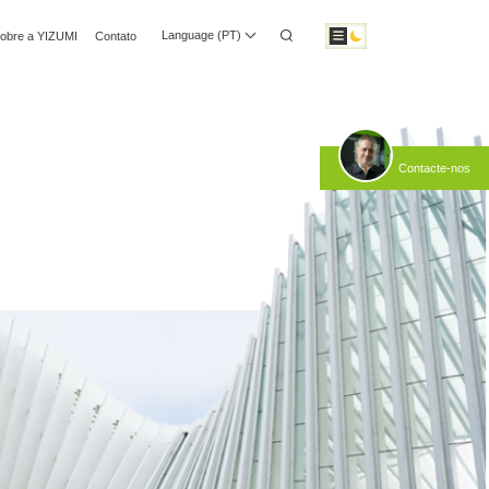
Language (PT)
obre a YIZUMI
Contato
o Multimédia
Relações com Investidores
Transferir
Contacte-nos
Automatização Robótica
Fabrico Inteligente