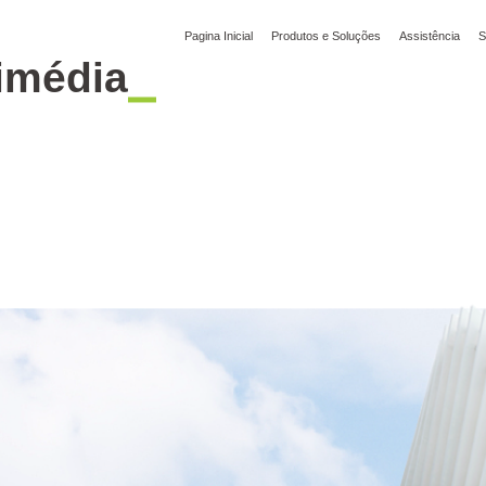
Pagina Inicial
Produtos e Soluções
Assistência
S
i
m
é
d
i
a
ia Global
YIZUMI Green
Responsabilidade Social
Junte-se À YIZUMI
Centr
Impressão 3D
Fundição Injetada
Tixomoldagem