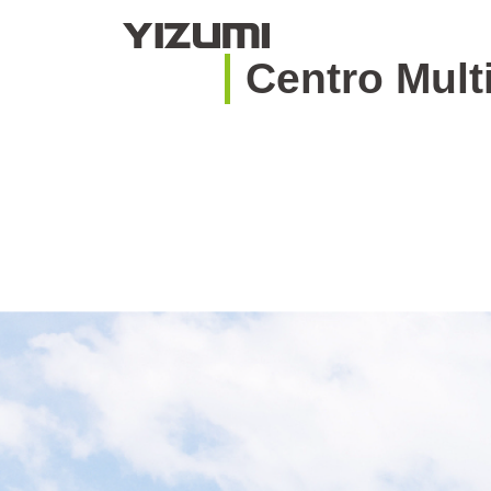
C
e
n
t
r
o
M
u
l
t
Sobre Nós
YIZUMI 4.0
YIZUMI Global
Sabedor
Moldagem por Injeção
Injeção de Borracha