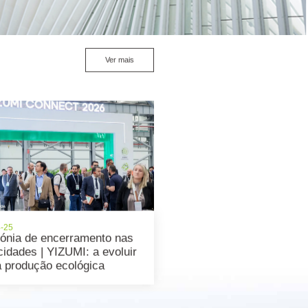
Ver mais
4-25
ónia de encerramento nas
cidades | YIZUMI: a evoluir
a produção ecológica