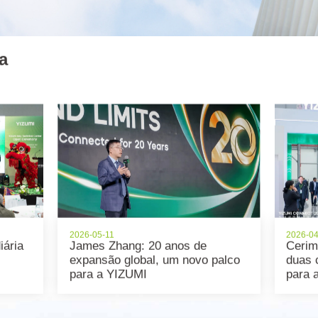
a
2026-05-11
2026-0
iária
James Zhang: 20 anos de
Cerim
expansão global, um novo palco
duas 
para a YIZUMI
para 