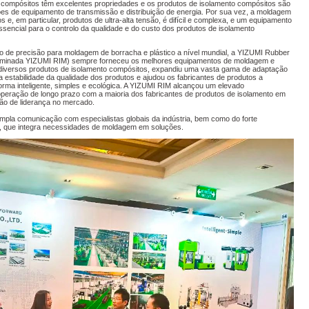
is compósitos têm excelentes propriedades e os produtos de isolamento compósitos são
ões de equipamento de transmissão e distribuição de energia. Por sua vez, a moldagem
 e, em particular, produtos de ultra-alta tensão, é difícil e complexa, e um equipamento
encial para o controlo da qualidade e do custo dos produtos de isolamento
o de precisão para moldagem de borracha e plástico a nível mundial, a YIZUMI Rubber
nominada YIZUMI RIM) sempre forneceu os melhores equipamentos de moldagem e
diversos produtos de isolamento compósitos, expandiu uma vasta gama de adaptação
 estabilidade da qualidade dos produtos e ajudou os fabricantes de produtos a
orma inteligente, simples e ecológica. A YIZUMI RIM alcançou um elevado
peração de longo prazo com a maioria dos fabricantes de produtos de isolamento em
o de liderança no mercado.
mpla comunicação com especialistas globais da indústria, bem como do forte
, que integra necessidades de moldagem em soluções.