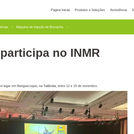
Pagina Inicial
Produtos e Soluções
Assistência
S
ia Global
YIZUMI Green
Responsabilidade Social
Junte-se À YIZUMI
Centr
tícias
Máquina de Injeção de Borracha
participa no INMR
Impressão 3D
Fundição Injetada
Tixomoldagem
 lugar em Banguecoque, na Tailândia, entre 12 e 15 de novembro.