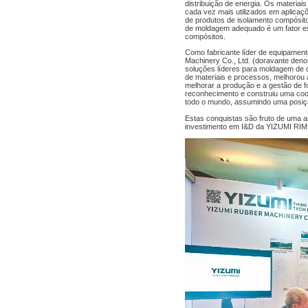
distribuição de energia. Os materia
cada vez mais utilizados em aplicaç
de produtos de isolamento compósitos
de moldagem adequado é um fator ess
compósitos.
Como fabricante líder de equipament
Machinery Co., Ltd. (doravante de
soluções líderes para moldagem de 
de materiais e processos, melhorou a
melhorar a produção e a gestão de f
reconhecimento e construiu uma coo
todo o mundo, assumindo uma posiçã
Estas conquistas são fruto de uma a
investimento em I&D da YIZUMI RIM