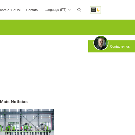
Language (PT)
obre a YIZUMI
Contato
o Multimédia
Relações com Investidores
Transferir
Contacte-nos
Automatização Robótica
Fabrico Inteligente
Mais Notícias