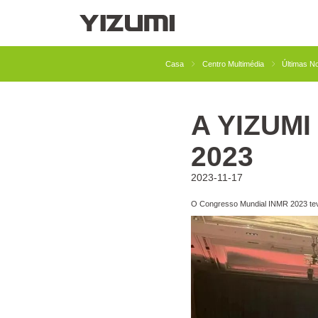
Sobre Nós
YIZUMI 4.0
YIZUMI Global
Sabedor
Casa
Centro Multimédia
Últimas No
A YIZUMI 
Moldagem por Injeção
Injeção de Borracha
2023
2023-11-17
O Congresso Mundial INMR 2023 teve