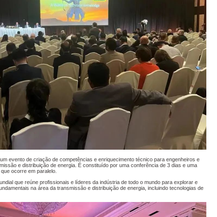
ento de criação de competências e enriquecimento técnico para engenheiros e
smissão e distribuição de energia. É constituído por uma conferência de 3 dias e uma
 que ocorre em paralelo.
ial que reúne profissionais e líderes da indústria de todo o mundo para explorar e
ndamentais na área da transmissão e distribuição de energia, incluindo tecnologias de