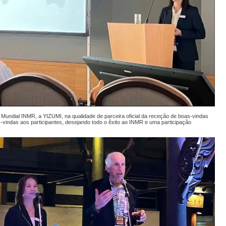
undial INMR, a YIZUMI, na qualidade de parceira oficial da receção de boas-vindas
-vindas aos participantes, desejando todo o êxito ao INMR e uma participação