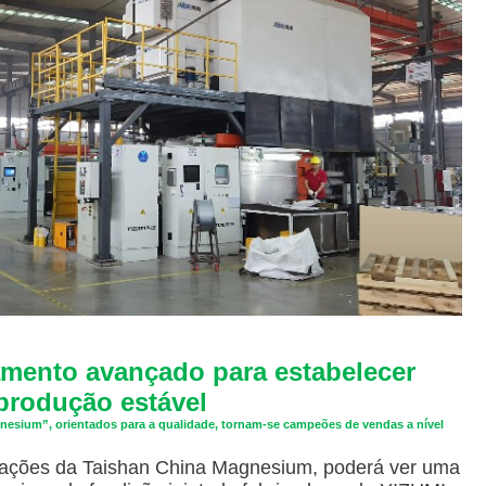
amento avançado para estabelecer
produção estável
esium”, orientados para a qualidade, tornam-se campeões de vendas a nível
alações da Taishan China Magnesium, poderá ver uma