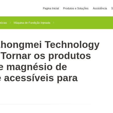
Pagina Inicial
Produtos e Soluções
Assistência
S
ia Global
YIZUMI Green
Responsabilidade Social
Junte-se À YIZUMI
Centr
tícias
Máquina de Fundição Injetada
Zhongmei Technology
Impressão 3D
Fundição Injetada
Tixomoldagem
: Tornar os produtos
de magnésio de
 acessíveis para