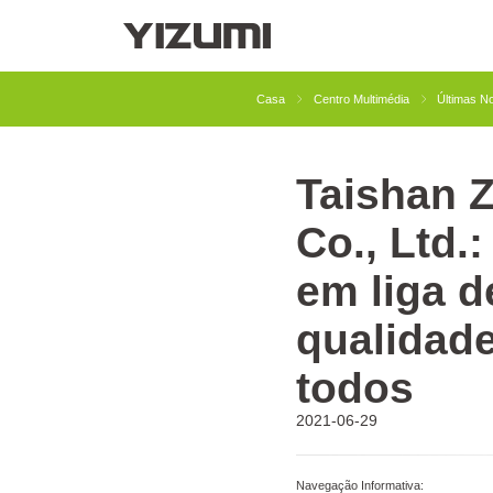
Sobre Nós
YIZUMI 4.0
YIZUMI Global
Sabedor
Casa
Centro Multimédia
Últimas No
Taishan 
Moldagem por Injeção
Injeção de Borracha
Co., Ltd.
em liga 
qualidade
todos
2021-06-29
Navegação Informativa: