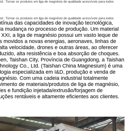
d.: Tornar os produtos em liga de magnésio de qualidade acessíveis para todos
d.: Tornar os produtos em liga de magnésio de qualidade acessíveis para todos
tínua das capacidades de inovação tecnológica,
ida mudança no processo de produção. Um material
 XXI, a liga de magnésio possui um vasto leque de
s movidos a novas energias, aeronaves, linhas de
lta velocidade, drones e outras áreas, ao oferecer
uzido, alta resistência e boa absorção de choques.
n, Taishan City, Província de Guangdong, a Taishan
nology Co., Ltd. (Taishan China Magnesium) é uma
logia especializada em I&D, produção e venda de
agnésio. Com uma cadeia industrial totalmente
imento de materiais/produtos de liga de magnésio,
des e fundição injetada/extrusão/forjagem de
ções rentáveis e altamente eficientes aos clientes.