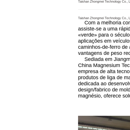
Taishan Zhongmei Technology Co., Lt
Taishan Zhongmei Technology Co., Lt
Com a melhoria con
assiste-se a uma ráp
«verde» para o século
aplicações em veículo
caminhos-de-ferro de a
vantagens de peso red
Sediada em Jiangme
China Magnesium Tech
empresa de alta tecno
produtos de liga de m
dedicada ao desenvolv
design/fabrico de mol
magnésio, oferece solu