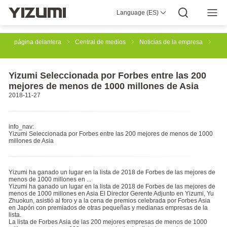
Language (ES)
Acerca De
YIZUMI 4.0
YIZUMI Global
Sabiduría Global
YIZUMI Verde
Responsabilidad Social
Únase a YIZUMI
Central de medios
Relaciones Con Inversores
Descarga
página delantera
Central de medios
Noticias de la empresa
Soluciones De Moldeado Por Inyección
Yizumi Seleccionada por Forbes entre las 200
mejores de menos de 1000 millones de Asia
2018-11-27
Solución De Moldeado Por Inyección De Caucho
info_nav:
Yizumi Seleccionada por Forbes entre las 200 mejores de menos de 1000
millones de Asia
Impresión 3D Industrial
Fundición
Yizumi ha ganado un lugar en la lista de 2018 de Forbes de las mejores de
menos de 1000 millones en ...
Tixomoldeado De
Soluciones De Automatización Robótica
Yizumi ha ganado un lugar en la lista de 2018 de Forbes de las mejores de
menos de 1000 millones en Asia El Director Gerente Adjunto en Yizumi, Yu
Zhuokun, asistió al foro y a la cena de premios celebrada por Forbes Asia
en Japón con premiados de otras pequeñas y medianas empresas de la
lista.
La lista de Forbes Asia de las 200 mejores empresas de menos de 1000
Soluciones De Fabricación Inteligente