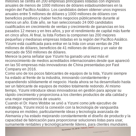
millones se centra en 200 empresas principales listadas con ingresos
anuales de menos de 1000 millones de dólares estadounidenses en la
región del Pacífico Asiático. Los candidatos deben obtener unos ingresos
anuales entre 5 millones de dólares y 1000 millones de dólares con
beneficios positivos y haber hecho negocios públicamente durante al
menos un año. Este año, se han seleccionado 24 000 candidatos
cualificados en crecimiento de ventas y crecimiento de ganancias en los
pasados 12 meses y en tres años, y por el rendimiento de capital más fuerte
en cinco años. Al final, la lista Forbes la componen las 200 mejores
pequeñas y medianas empresas listadas en la región del Pacífico Asiático.
Yizumi está cualificada para entrar en la lista con unas ventas de 294
millones de dólares, beneficios de 41 millones de dólares y un valor de
mercado de 550 millones de dólares.
Merece la pena señalar que Yizumi ha ganado una vez más el
reconocimiento de medios acreditados internacionales desde que apareció
en las 50 empresas más innovadoras de China presentadas por Fast
Company en 2016.
Como uno de los pocos fabricantes de equipos de la lista, Yizumi siempre
ha estado al frente de la industria, innovando constantemente y
expandiendo sólidamente el negocio. Hasta ahora se ha desarrollado hasta
ser un fabricante de equipos de moldeo totalmente redondo. Al mismo
tiempo, Yizumi introduce ideas innovadoras en gestión para apoyar su
rápido crecimiento y proporciona a los clientes productos de alta calidad y
una mejor experiencia de usuario.
Cuando el Dr. Hans Wobbe se unió a Yizumi como jefe ejecutivo de
estrategia, Yizumi inició la conexión con la tecnología de vanguardia
europea en moldeo, particularmente ideas y tecnología avanzada de
Alemania y ha estado mejorando constantemente el diseño de producto y la
capacidad de fabricación para proporcionar soluciones listas para usar,
sumamente rentables y tecnológicamente líderes, para clientes mundiales.