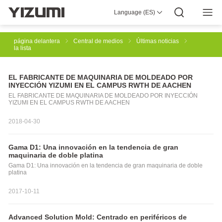
Language (ES)
Acerca De
YIZUMI 4.0
YIZUMI Global
Sabiduría Global
YIZUMI Verde
Responsabilidad Social
Únase a YIZUMI
Central de medios
Relaciones Con Inversores
Descarga
página delantera
Central de medios
Últimas noticias
la lista
Soluciones De Moldeado Por Inyección
EL FABRICANTE DE MAQUINARIA DE MOLDEADO POR
INYECCIÓN YIZUMI EN EL CAMPUS RWTH DE AACHEN
EL FABRICANTE DE MAQUINARIA DE MOLDEADO POR INYECCIÓN
YIZUMI EN EL CAMPUS RWTH DE AACHEN
Solución De Moldeado Por Inyección De Caucho
2018-04-30
Impresión 3D Industrial
Fundición
Gama D1: Una innovación en la tendencia de gran
maquinaria de doble platina
Gama D1: Una innovación en la tendencia de gran maquinaria de doble
platina
Tixomoldeado De
Soluciones De Automatización Robótica
2017-10-11
Advanced Solution Mold: Centrado en periféricos de
Soluciones De Fabricación Inteligente