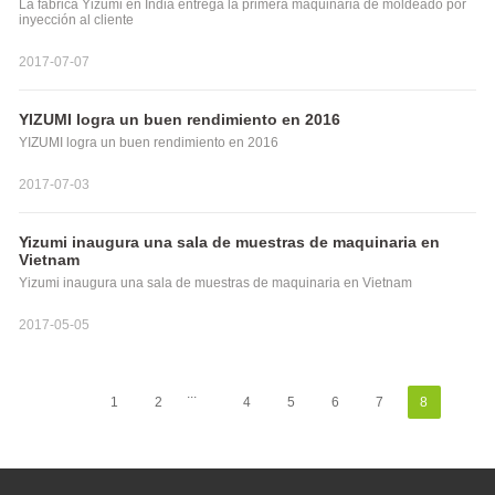
La fábrica Yizumi en India entrega la primera maquinaria de moldeado por
inyección al cliente
2017-07-07
YIZUMI logra un buen rendimiento en 2016
YIZUMI logra un buen rendimiento en 2016
2017-07-03
Yizumi inaugura una sala de muestras de maquinaria en
Vietnam
Yizumi inaugura una sala de muestras de maquinaria en Vietnam
2017-05-05
...
1
2
4
5
6
7
8