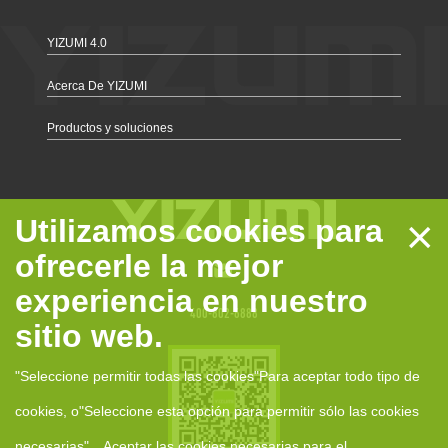
YIZUMI 4.0
Acerca De YIZUMI
Productos y soluciones
×
Utilizamos cookies para
ofrecerle la mejor
experiencia en nuestro
400-802-6888
sitio web.
"Seleccione permitir todas las cookies"Para aceptar todo tipo de
cookies, o"Seleccione esta opción para permitir sólo las cookies
necesarias"，Aceptar las cookies necesarias para el