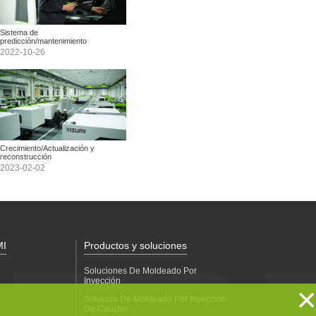
Sistema de
predicción/mantenimiento
2022-10-26
Crecimiento/Actualización y
reconstrucción
2023-02-02
MI
Productos y soluciones
Soluciones De Moldeado Por
Inyección
×
Solución De Moldeado Por Inyección
De Caucho