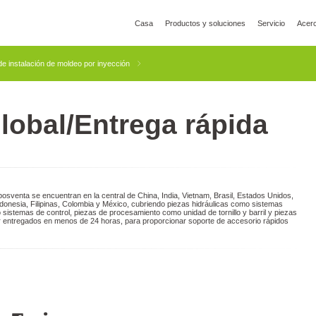
Casa
Productos y soluciones
Servicio
Acer
uría Global
YIZUMI Verde
Responsabilidad Social
Únase a YIZUMI
Central 
de instalación de moldeo por inyección
lobal/Entrega rápida
Por
Impresión 3D
Fundición
Tixomoldeado
Industrial
De
sventa se encuentran en la central de China, India, Vietnam, Brasil, Estados Unidos,
Indonesia, Filipinas, Colombia y México, cubriendo piezas hidráulicas como sistemas
istemas de control, piezas de procesamiento como unidad de tornillo y barril y piezas
er entregados en menos de 24 horas, para proporcionar soporte de accesorio rápidos