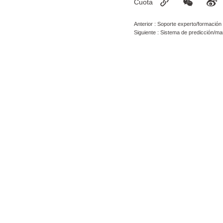
Cuota
Anterior :
Soporte experto/formación
Siguiente :
Sistema de predicción/ma