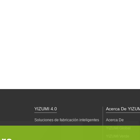
YIZUMI 4.0
Acerca De YIZU
Soluciones de fabricación inteligentes
Acerca De
YIZUMI Global
YIZUMI Verde