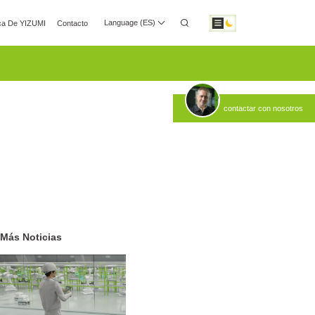
Language (ES)
ca De YIZUMI
Contacto
de medios
Relaciones Con Inversores
Descarga
contactar con nosotros
Soluciones De
Soluciones De
Automatización
Fabricación
Robótica
Inteligente
Más Noticias