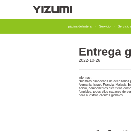
Acerca De
YIZUMI 4.0
YIZUMI Global
Sabid
página delantera
Servicio
Servicio 
Entrega g
Soluciones De
Solución De Moldeado 
2022-10-26
Moldeado Por
Inyección De Caucho
Inyección
info_nav:
Nuestros almacenes de accesorios po
Alemania, Israel, Francia, Malasia, 
servo, componentes eléctricos como s
fungibles, todos ellos capaces de s
para nuestros clientes globales.