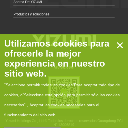
Acerca De YIZUMI
Productos y soluciones
×
Utilizamos cookies para
ofrecerle la mejor
experiencia en nuestro
400-802-6888
sitio web.
"Seleccione permitir todas las cookies"Para aceptar todo tipo de
cookies, o"Seleccione esta opción para permitir sólo las cookies
necesarias"，Aceptar las cookies necesarias para el
funcionamiento del sitio web.
Yizumi Holdings Co., Ltd.© Todos los derechos reservados
Guangdong PCI
N° 13006819