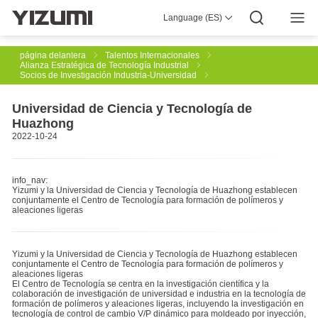
Language (ES)
Acerca De
YIZUMI 4.0
YIZUMI Global
Sabiduría Global
YIZUMI Verde
Responsabilidad Social
Únase a YIZUMI
Central de medios
Relaciones Con Inversores
Descarga
página delantera
Talentos Internacionales
Alianza Estratégica de Tecnología Industrial
Socios de Investigación Industria-Universidad
Soluciones De Moldeado Por Inyección
Universidad de Ciencia y Tecnología de
Huazhong
2022-10-24
Solución De Moldeado Por Inyección De Caucho
info_nav:
Yizumi y la Universidad de Ciencia y Tecnología de Huazhong establecen
conjuntamente el Centro de Tecnología para formación de polímeros y
Impresión 3D Industrial
Fundición
aleaciones ligeras
Yizumi y la Universidad de Ciencia y Tecnología de Huazhong establecen
Tixomoldeado De
Soluciones De Automatización Robótica
conjuntamente el Centro de Tecnología para formación de polímeros y
aleaciones ligeras
El Centro de Tecnología se centra en la investigación científica y la
colaboración de investigación de universidad e industria en la tecnología de
formación de polímeros y aleaciones ligeras, incluyendo la investigación en
tecnología de control de cambio V/P dinámico para moldeado por inyección,
Soluciones De Fabricación Inteligente