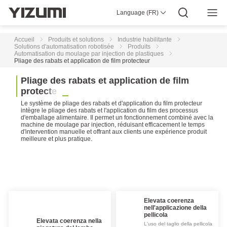
pression
Language (FR)
À propos de nous
YIZUMI 4.0
YIZUMI Mondial
Sagesse globale
YIZUMI vert
Responsabilité Sociale
Cellule
Rejoignez YIZUMI
Presse
Relations Avec Les Investisseurs
de
Télécharger
Accueil
Produits et solutions
Industrie habilitante
moulage
Solutions d'automatisation robotisée
Produits
sous
Automatisation du moulage par injection de plastiques
pression
Pliage des rabats et application de film protecteur
intelligente
P
l
i
a
g
e
d
e
s
r
a
b
a
t
s
e
t
a
p
p
l
i
c
a
t
i
o
n
d
e
f
i
l
m
Test
de
p
r
o
t
e
c
t
e
u
r
planéité
Le système de pliage des rabats et d'application du film protecteur
de
intègre le pliage des rabats et l'application du film des processus
surface
d'emballage alimentaire. Il permet un fonctionnement combiné avec la
machine de moulage par injection, réduisant efficacement le temps
Automatisation
d'intervention manuelle et offrant aux clients une expérience produit
du
meilleure et plus pratique.
meulage
Automatisation
du
chargement/déchargement
des
matériaux
Elevata coerenza
nell'applicazione della
Automatisation
pellicola
Elevata coerenza nella
du
L'uso del taglio della pellicola