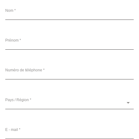
Nom *
Prénom *
Numéro de téléphone *
Pays / Région *
E - mail *