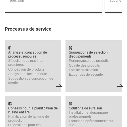
précision
couche de
Processus de service
01
02
Analyse et conception de
Suggestions de sélection
processus/moules
d'équipements
Sélection des matières
Performance des produits
premières
Qualité des produits
Conception de produits
Facilité d'utilisation
Analyse de flux de moule
Exigences de sécurité
Suggestion de conception de
moule
03
04
Conseils pour la planification de
Solutions de livraison
l'usine entière
Installation et dépannage
Planification de la ligne de
professionnels
production
Formation opérationnelle sur
Dispositions pour les
site