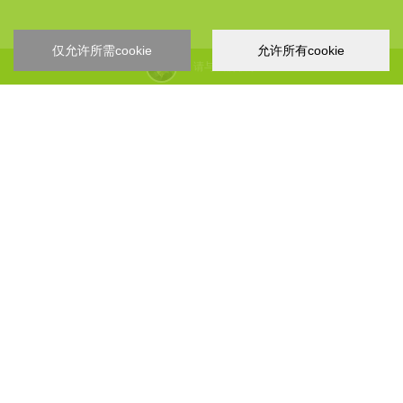
图形验证码 *
仅允许所需cookie
允许所有cookie
请与我们联系
本人特此声明，同意贵司处理以上本人提供的个人数据
发送咨询信息
YIZUMI 4.0
关于YIZUMI
产品&解决方案