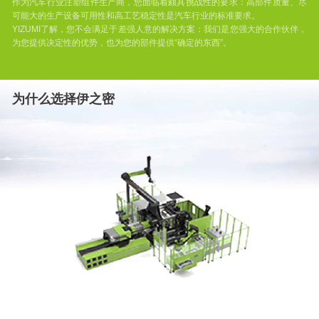
机
作为汽车行业注塑组件生产商，您面临着颇具挑战性的要求：高部件质量、尽
可能大的生产设备可用性和高工艺稳定性是汽车行业的标准要求。
高速
YIZUMI了解，您不会满足于差强人意的解决方案：我们是您强大的合作伙伴，
包装
为您提供决定性的优势，也为您的部件提供“确定的东西”。
模具
PET
系列
为什么选择伊之密
SPET-
B 系
列瓶
胚专
用机
新工
艺应
用
FoamPro
ReactPro
DirectPro-
LGF