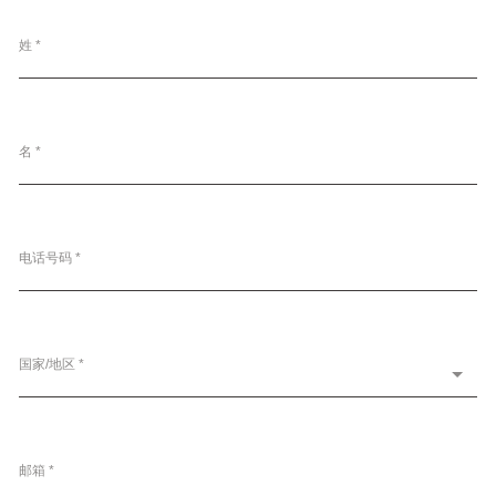
姓 *
名 *
电话号码 *
国家/地区 *
邮箱 *