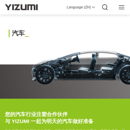
列
Language (ZH)
YIZUMI 4.0
企业介绍
YIZUMI全球
全球智慧
YIZUMI绿色
C系
YIZUMI责任
加入YIZUMI
媒体中心
投资者关系
列多
下载专区
物料
注塑
汽
车
机
多物
料两
板式
系列
注塑
机
高速
包装
系列
PS5
系列
您的汽车行业注塑合作伙伴
高速
精密
与 YIZUMI 一起为明天的汽车做好准备
注塑