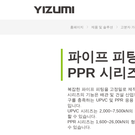
P
P
의
회사 정보
이즈미 4.0
이즈미
기
홈페이지
제품 및 솔루션
고분자 
P
수
파
이
프
피
V
산업 역량 강화
P
P
R
시
리
지능형 제조 솔루션
고
로봇 자동화 솔루션
복잡한 파이프 피팅을 고정밀로 제작
시리즈의 기능은 배관 및 건설 산업
구를 충족하는 UPVC 및 PPR 응
입니다.
UPVC 시리즈는 2,000~7,500k
할 수 있습니다.
PPR 시리즈는 1,600~26,00kN
수 있습니다.