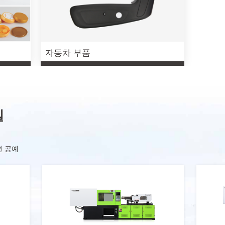
자동차 부품
델
련 공예