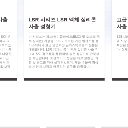
 사출
LSR 시리즈 LSR 액체 실리콘
고급 
사출 성형기
사출
II-V-
이 시리즈는 하드(베이클라이트/BMC) 및 소프트(액
SJII
객의 요
체 실리콘) 가공을 모두 아우르는 기존 열가소성 플
과 시장
 구축되었
라스틱에서 고급 열경화성 플라스틱으로의 전환을
확장된 
니다. 중
대표합니다. LSR 기계는 특수 액체 실리콘 사출 유
다. 형체력
등 다양한
닛과 SKII 플랫폼을 통합하여 높은 정밀도와 안정성
 뛰어난
을 제공합니다. 효율적이고 정밀한 재료 블렌딩, 가
에서 최
황 및 응고를 위해 설계되었으며, 제품 수율이 향상
력을 보장
되어 현대 시장의 역동적인 요구를 충족합니다.