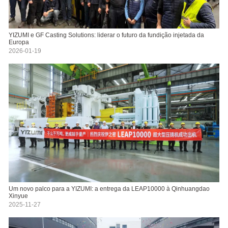
YIZUMI e GF Casting Solutions: liderar o futuro da fundição injetada da
Europa
2026-01-19
Um novo palco para a YIZUMI: a entrega da LEAP10000 à Qinhuangdao
Xinyue
2025-11-27