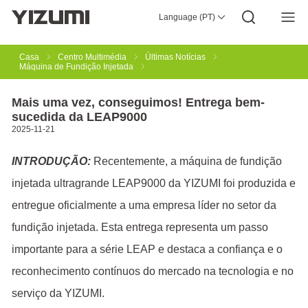
Language (PT)
Sobre Nós
YIZUMI 4.0
YIZUMI Global
Sabedoria Global
YIZUMI Green
Responsabilidade Social
Junte-se À YIZUMI
Centro Multimédia
Relações com Investidores
Transferir
Casa
Centro Multimédia
Últimas Notícias
Máquina de Fundição Injetada
Moldagem por Injeção
Injeção de Borracha
Mais uma vez, conseguimos! Entrega bem-
sucedida da LEAP9000
2025-11-21
Impressão 3D
Fundição Injetada
Tixomoldagem
INTRODUÇÃO:
Recentemente, a máquina de fundição
injetada ultragrande LEAP9000 da YIZUMI foi produzida e
Automatização Robótica
Fabrico Inteligente
entregue oficialmente a uma empresa líder no setor da
fundição injetada. Esta entrega representa um passo
importante para a série LEAP e destaca a confiança e o
reconhecimento contínuos do mercado na tecnologia e no
serviço da YIZUMI.