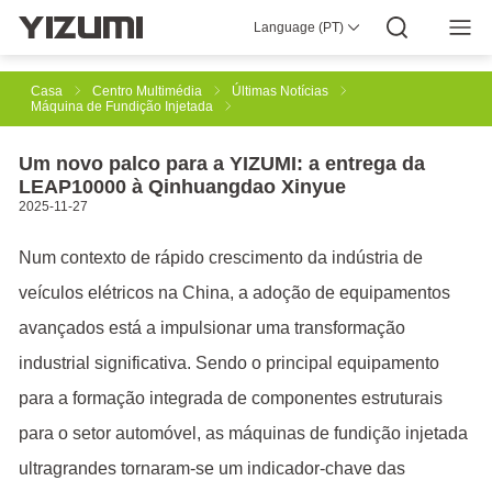
Language (PT)
Sobre Nós
YIZUMI 4.0
YIZUMI Global
Sabedoria Global
YIZUMI Green
Responsabilidade Social
Junte-se À YIZUMI
Centro Multimédia
Relações com Investidores
Transferir
Casa
Centro Multimédia
Últimas Notícias
Máquina de Fundição Injetada
Moldagem por Injeção
Injeção de Borracha
Um novo palco para a YIZUMI: a entrega da
LEAP10000 à Qinhuangdao Xinyue
2025-11-27
Impressão 3D
Fundição Injetada
Tixomoldagem
Num contexto de rápido crescimento da indústria de
veículos elétricos na China, a adoção de equipamentos
Automatização Robótica
Fabrico Inteligente
avançados está a impulsionar uma transformação
industrial significativa. Sendo o principal equipamento
para a formação integrada de componentes estruturais
para o setor automóvel, as máquinas de fundição injetada
ultragrandes tornaram-se um indicador-chave das