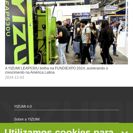
A YIZUMI LEAP530U brilha na FUNDIEXPO 2024, acelerando o
crescimento na América Latina
2024-12-03
YIZUMI 4.0
Sobre a YIZUMI
Utilizamos cookies para
Produtos e Soluções