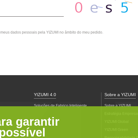
os meus dados pessoais pela YIZUMI no âmbito do meu pedido.
YIZUMI 4.0
Sobre a YIZUMI
Soluções de Fabrico Inteligente
Sobre a YIZUMI
Estratégia Empresar
ra garantir
YIZUMI Global
possível
YIZUMI Green
Responsabilidade S