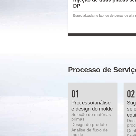
DP
Especializada no fabrico de peças de alta 
Processo de Serviç
01
02
Processo/análise
Sug
e design do molde
sel
equ
Seleção de matérias-
primas
Des
Design de produto
prod
Análise de fluxo de
Qual
molde