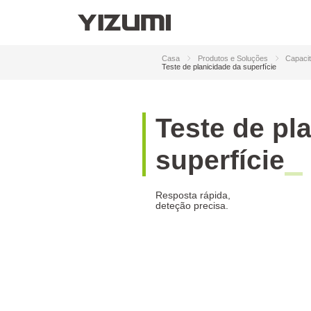
Robótica
Au
pl
Do
pr
Sobre Nós
YIZUMI 4.0
YIZUMI Global
Sabedor
Fr
Casa
Produtos e Soluções
Capacit
Capacitar a Indústria
Te
Teste de planicidade da superfície
Soluções de Fabrico Inteligente
A
Soluções de Automatização Robótica
T
e
s
t
e
d
e
p
l
s
u
p
e
r
f
í
c
i
e
Resposta rápida,
deteção precisa.