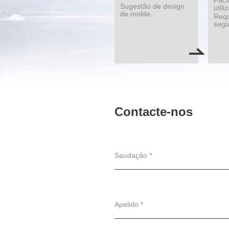
Faci
Sugestão de design
utili
de molde
Requ
seg
Contacte-nos
Saudação *
Apelido *