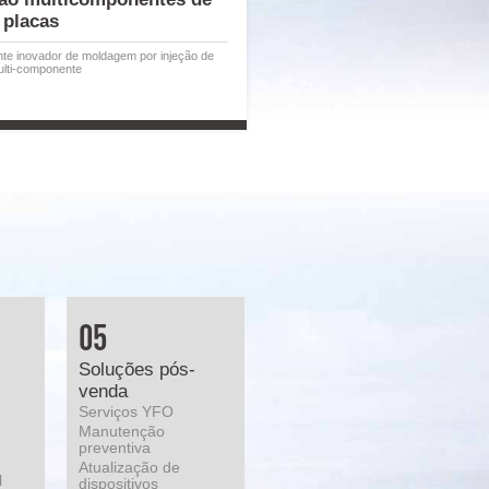
 placas
nte inovador de moldagem por injeção de
multi-componente
05
Soluções pós-
venda
Serviços YFO
Manutenção
preventiva
Atualização de
l
dispositivos