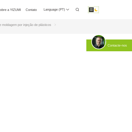
Rubber Injection Molding Automation
Language (PT)
obre a YIZUMI
Contato
Teste de planicidade da superfície
o Multimédia
Relações com Investidores
Transferir
 moldagem por injeção de plásticos
Contacte-nos