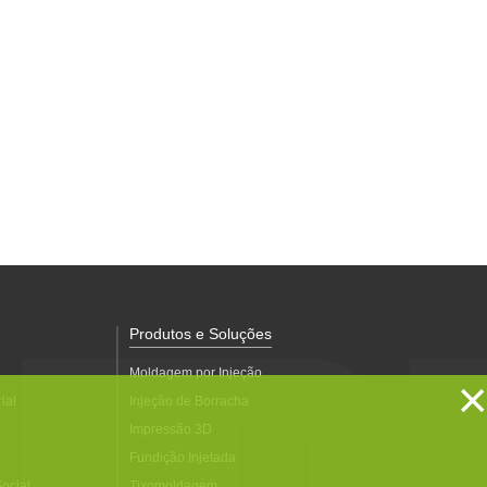
Produtos e Soluções
Moldagem por Injeção
×
ial
Injeção de Borracha
Impressão 3D
Fundição Injetada
ocial
Tixomoldagem