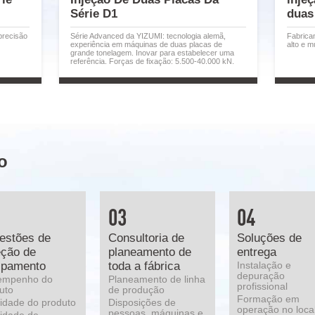
Série D1
duas
precisão
Série Advanced da YIZUMI: tecnologia alemã,
Fabrica
experiência em máquinas de duas placas de
alto e 
grande tonelagem. Inovar para estabelecer uma
referência. Forças de fixação: 5.500-40.000 kN.
o
03
04
estões de
Consultoria de
Soluções de
eção de
planeamento de
entrega
ipamento
toda a fábrica
Instalação e
depuração
empenho do
Planeamento de linha
profissional
uto
de produção
Formação em
idade do produto
Disposições de
operação no loca
pessoas, máquinas e