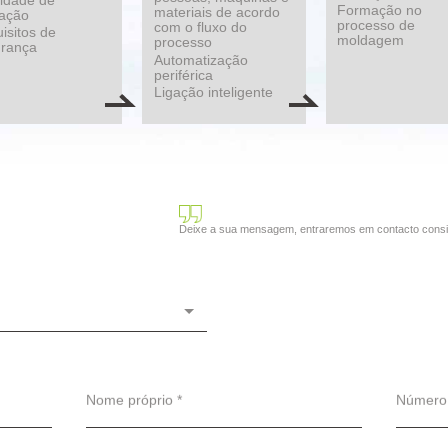
lidade de
Formação no
materiais de acordo
zação
processo de
com o fluxo do
isitos de
moldagem
processo
urança
Automatização
periférica
Ligação inteligente
Deixe a sua mensagem, entraremos em contacto consi
Nome próprio *
Número 