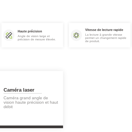
Vitesse de lecture rapide
Haute précision
La lecture à grande vitesse
Angle de vision large et
permet un changement rapide
précision de mesure élevée.
de produit.
Caméra laser
Caméra grand angle de
vision haute précision et haut
débit