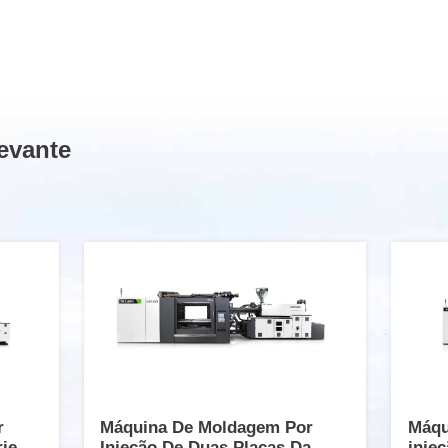
evante
r
Máquina De Moldagem Por
Máqu
rie
Injeção De Duas Placas Da
inje