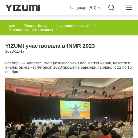
Language (RU)
О Нас
YIZUMI 4.0
YIZUMI в Мире
Мировой Опыт
YIZUMI Green
Социальная Ответственность
Работа в YIZUMI
Медиа Центр
Инвестиции в YIZUMI
Материалы Для Скачивания
дом
Медиа Центр
Последние новости
Машина впрыска резины
Термопластавтоматы
YIZUMI участвовала в INMR 2023
2023-11-17
Всемирный конгресс INMR (Insulator News and Market Report, новости и
Техническое Решение Формовки Резины Впрыском
анализ рынка изоляторов) 2023 прошел в Бангкоке, Таиланд, с 12 по 15
ноября.
3D-печать
Литья Под Давлением
Станок Тиксотропного Литья
Роботизированные Автоматические Системы