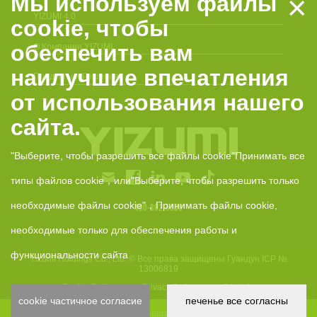
×
Мы используем файлы
YIZUMI 4.0
cookie, чтобы
обеспечить вам
О Компании YIZUMI
наилучшие впечатления
Продукты и Решения
от использования нашего
сайта.
"Выберите, чтобы разрешить все файлы cookie"Принимать все
типы файлов cookie，или"Выберите, чтобы разрешить только
необходимые файлы cookie"，Принимать файлы cookie,
400-802-6888
необходимые только для обеспечения работы и
функциональности сайта
Yizumi Holdings Co., Ltd. © Все права защищены
Гуандун ICP №
13006819
anCookie Policy
Privacy Policy
Disclaimer
cookie частичное согласие
печенье все согласны
Пожалуйста, обращайтесь в нашу компанию