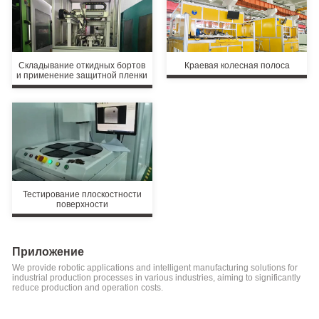
Интеллектуальные
плоскостности
Производственные
поверхности
Решения
Solutions
d'automatisation
Складывание откидных бортов
Краевая колесная полоса
отрасль_применить
и применение защитной пленки
robotisée
Тестирование плоскостности
поверхности
Приложение
We provide robotic applications and intelligent manufacturing solutions for
industrial production processes in various industries, aiming to significantly
reduce production and operation costs.