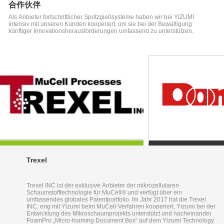
合作伙伴
Als Anbieter fortschrittlicher Spritzgießsysteme haben wir bei YIZUMI
intensiv mit unseren Kunden kooperiert, um sie bei der Bewältigung
künftiger Innovationsherausforderungen umfassend zu unterstützen.
Trexel
Trexel INC ist der exklusive Anbieter der mikrozellularen
Schaumstofftechnologie für MuCell® und verfügt über ein
umfassendes globales Patentportfolio. Im Jahr 2017 hat die Trexel
INC. eng mit Yizumi beim MuCell-Verfahren kooperiert, Yizumi bei der
Entwicklung des Mikroschaumprojekts unterstützt und nacheinander
FoamPro „Micro-foaming Document Box“ auf dem Yizumi Technology