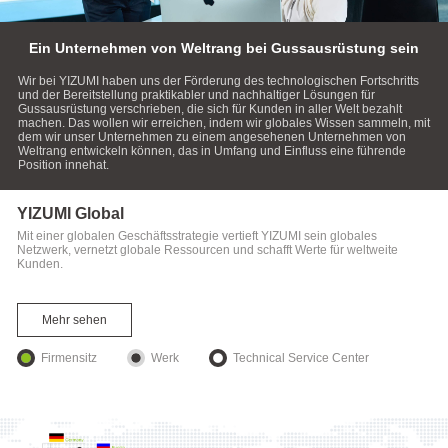
Ein Unternehmen von Weltrang bei Gussausrüstung sein
Wir bei YIZUMI haben uns der Förderung des technologischen Fortschritts
und der Bereitstellung praktikabler und nachhaltiger Lösungen für
Gussausrüstung verschrieben, die sich für Kunden in aller Welt bezahlt
machen. Das wollen wir erreichen, indem wir globales Wissen sammeln, mit
dem wir unser Unternehmen zu einem angesehenen Unternehmen von
Weltrang entwickeln können, das in Umfang und Einfluss eine führende
Position innehat.
YIZUMI Global
Mit einer globalen Geschäftsstrategie vertieft YIZUMI sein globales
Netzwerk, vernetzt globale Ressourcen und schafft Werte für weltweite
Kunden.
Mehr sehen
Firmensitz
Werk
Technical Service Center