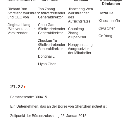
Direktoren
Richard Yan
Tao Zhang
Jiancheng Wen
/Vorstandsvorsitzender
/Stellvertretender
/Vorsitzender
Hezhi He
und CEO von
Generaldirektor
des
Xiaochun Yin
Aufsichtsrates
Jinghua Liang
Chao Gao
Qiyu Chen
/Stellvertretender
/Stellvertretender
Chunfeng
Vorsitzender
Generaldirektor
Zhang
Ge Yang
/Supervisor
Zhuokun Yu
/Stellvertretender
Hongyun Liang
Generaldirektor
/Vorgesetzter
der Mitarbeiter
Donghai Li
Liyao Chen
21.27
Bestandscode: 300415
Ein Unternehmen, das an der Börse von Shenzhen notiert ist
Zeitpunkt der Börsenzulassung 23. Januar 2015