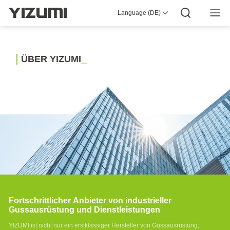
Language (DE)
ÜBER UNS
YIZUMI 4.0
YIZUMI Globale
Globale Weisheit
YIZUMI GRÜN
SOZIALE VERANTWORTUNG
YIZUMI BEITRETEN
Medien-Center
INVESTORENBEZIEHUNGEN
Herunterladen
Ü
B
E
R
Y
I
Z
U
M
I
Spritzguss Lösungen
Gummispritzguss Lösungen
Lösungen für den 3D-Druck
Druckguss Lösungen
Thixomolding Lösungen
Automatisierungslösungen
Lösungen für Smart Manufacturing
Fortschrittlicher Anbieter von industrieller
Gussausrüstung und Dienstleistungen
YIZUMI ist nicht nur ein erstklassiger Hersteller von Gussausrüstung,