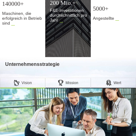
200 Mio.
+
140000
+
5000
+
F&E-Investitionen
Maschinen, die
durchschnittlich pro
erfolgreich in Betrieb
Angestellte
Jahr
sind
Unternehmensstrategie
Vision
Mission
Wert