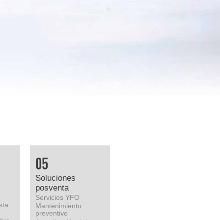
05
Soluciones
posventa
Servicios YFO
sta
Mantenimiento
preventivo