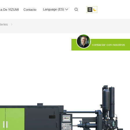
de Cámara Caliente de Alto Rendimiento
Language (ES)
ca De YIZUMI
Contacto
de medios
Relaciones Con Inversores
Descarga
Para
Series
Para
contactar con nosotros
5G/3C