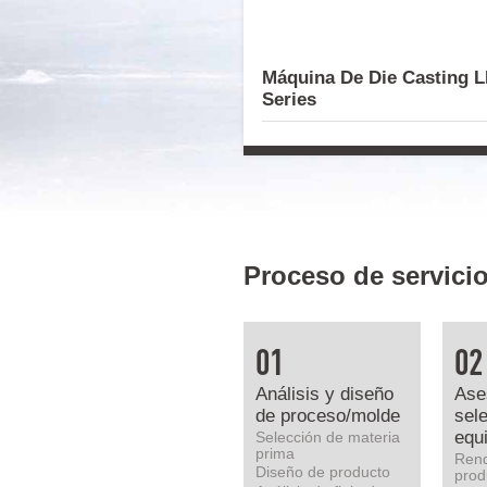
Máquina De Die Casting 
Series
Proceso de servici
01
02
Análisis y diseño
Ase
de proceso/molde
sel
equ
Selección de materia
prima
Rend
Diseño de producto
prod