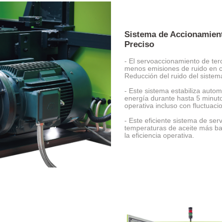
Sistema de Accionamient
Preciso
- El servoaccionamiento de ter
menos emisiones de ruido en c
Reducción del ruido del sist
- Este sistema estabiliza auto
energía durante hasta 5 minuto
operativa incluso con fluctuacio
- Este eficiente sistema de se
temperaturas de aceite más ba
la eficiencia operativa.