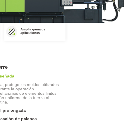
Amplia gama de
aplicaciones
erre
diseñada
na, protege los moldes utilizados
rante la operación.
l análisis de elementos finitos
ón uniforme de la fuerza al
tina.
il prolongada
icación de palanca