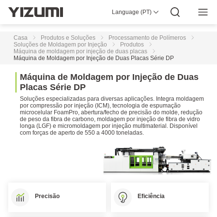
por
Injeção
Language (PT)
da
Sobre Nós
YIZUMI 4.0
YIZUMI Global
Sabedoria Global
YIZUMI Green
Responsabilidade Social
Junte-se À YIZUMI
Série
Centro Multimédia
Relações com Investidores
Transferir
SJII
Casa
Produtos e Soluções
Processamento de Polímeros
Para
Soluções de Moldagem por Injeção
Produtos
Produtos
Máquina de moldagem por injeção de duas placas
de
Máquina de Moldagem por Injeção de Duas Placas Série DP
Paredes
Finas
M
á
q
u
i
n
a
d
e
M
o
l
d
a
g
e
m
p
o
r
I
n
j
e
ç
ã
o
d
e
D
u
a
s
de
P
l
a
c
a
s
S
é
r
i
e
D
P
Alta
Qualidade
Soluções especializadas para diversas aplicações. Integra moldagem
por compressão por injeção (ICM), tecnologia de espumação
microcelular FoamPro, abertura/fecho de precisão do molde, redução
de peso da fibra de carbono, moldagem por injeção de fibra de vidro
Máquina
longa (LGF) e micromoldagem por injeção multimaterial. Disponível
de
com forças de aperto de 550 a 4000 toneladas.
moldagem
por
injeção
elétrica
Máquina
De
Moldagem
Precisão
Eficiência
Por
Injeção