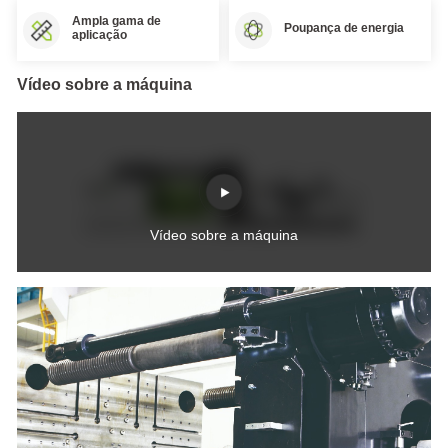
Elétrica
Ampla gama de
Série
Poupança de energia
aplicação
FF
Máquina
de
Vídeo sobre a máquina
Moldagem
por
Injeção
Elétrica
Série
FF-
M
Especial
Para
Vídeo sobre a máquina
a
Indústria
Médica
Máquina
de
moldagem
por
injeção
de
duas