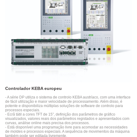
Máquina
de
moldagem
por
injeção
de
plástico
vertical
Máquina
de
Moldagem
por
Injeção
de
Capacitar a
Controlador KEBA europeu
Plástico
Indústria
Vertical
- A série DP utiliza o sistema de controlo KEBA austríaco, com uma interface
Série
Soluções de
de fácil utilização e maior velocidade de processamento. Além disso, é
VM
potente e disponibiliza múltiplas soluções de software de controlo para
Fabrico
processos especiais.
Inteligente
- Ecrã tátil a cores TFT de 15”, definição dos parâmetros de gráfico
visualizados, valores reais dos parâmetros registados e apresentados com
Soluções de
Aplicação
curvas, análise online mais precisa dos processos.
Automatização
- Está disponível uma programação livre para acomodar as necessidades
de moldes e processos especiais. A sequência de movimentos da máquina
Embalagem
Peças
Robótica
também pode ser editada livremente.
a Alta
Para