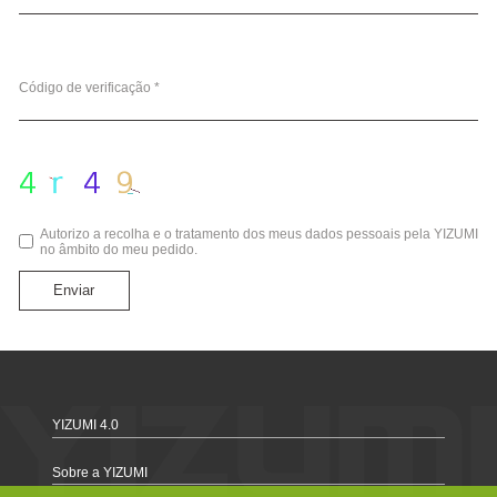
Código de verificação *
Autorizo a recolha e o tratamento dos meus dados pessoais pela YIZUMI
no âmbito do meu pedido.
Enviar
YIZUMI 4.0
Sobre a YIZUMI