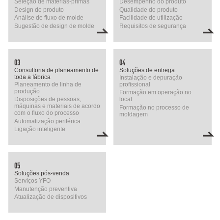
Seleção de matérias-primas
Desempenho do produto
Design de produto
Qualidade do produto
Análise de fluxo de molde
Facilidade de utilização
Sugestão de design de molde
Requisitos de segurança
03
04
Consultoria de planeamento de
Soluções de entrega
toda a fábrica
Instalação e depuração
Planeamento de linha de
profissional
produção
Formação em operação no
Disposições de pessoas,
local
máquinas e materiais de acordo
Formação no processo de
com o fluxo do processo
moldagem
Automatização periférica
Ligação inteligente
05
Soluções pós-venda
Serviços YFO
Manutenção preventiva
Atualização de dispositivos