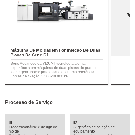
Máquina De Moldagem Por Injeção De Duas
Placas Da Série D1
Série Advanced da YIZUMI: tecnologia alemã,
experiência em máquinas de duas placas de grande
tonelagem. Inovar para estabelecer uma referência.
Forças de fixação: 5.500-40.000 kN.
Processo de Serviço
01
02
Processo/análise e design do
Sugestões de seleção de
molde
equipamento