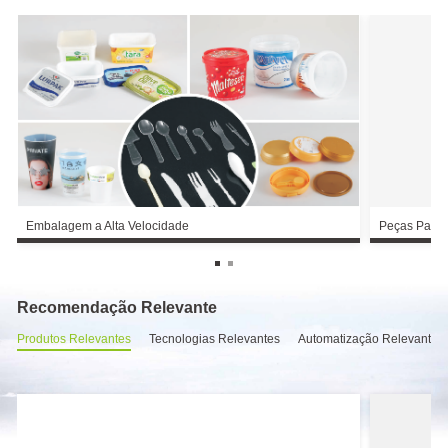
de
Plástico
Vertical
Série
VM
Aplicação
Embalagem
Peças
a Alta
Para
Velocidade
Automóveis
Embalagem a Alta Velocidade
Peças Para 
Recomendação Relevante
Produtos Relevantes
Tecnologias Relevantes
Automatização Relevante