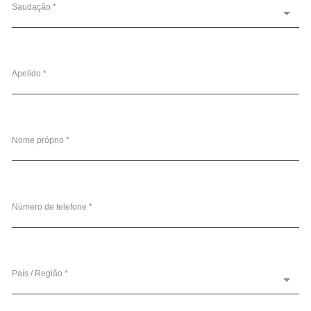
Saudação *
Apelido *
Nome próprio *
Número de telefone *
País / Região *