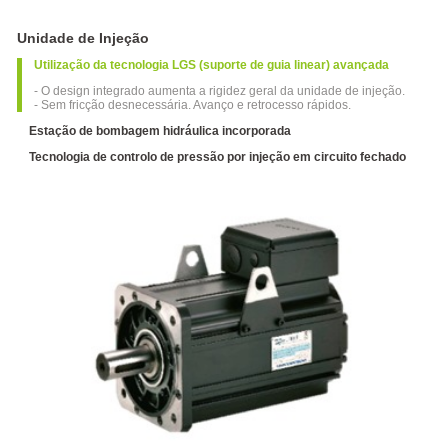
Injeção
de
Unidade de Injeção
Duas
Placas
Utilização da tecnologia LGS (suporte de guia linear) avançada
Série
- O design integrado aumenta a rigidez geral da unidade de injeção.
DP
- Sem fricção desnecessária. Avanço e retrocesso rápidos.
Estação de bombagem hidráulica incorporada
Máquina
de
Tecnologia de controlo de pressão por injeção em circuito fechado
moldagem
por
injeção
a alta
velocidade
Máquina
de
moldagem
por
injeção
de
alta
velocidade
série
P-S3