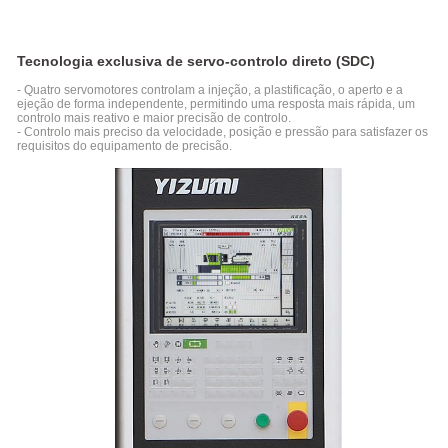
Máquina
de
Moldagem
por
Tecnologia exclusiva de servo-controlo direto (SDC)
Injeção
de
- Quatro servomotores controlam a injeção, a plastificação, o aperto e a
ejeção de forma independente, permitindo uma resposta mais rápida, um
Alta
controlo mais reativo e maior precisão de controlo.
Velocidade
- Controlo mais preciso da velocidade, posição e pressão para satisfazer os
Hidráulica
requisitos do equipamento de precisão.
Série
P-M
Especial
Para
a
Indústria
Médica
Máquina
de
Moldagem
por
Injeção
de
Paredes
Finas
Série
P