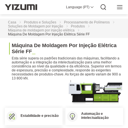
Injeção
de
Language (PT)
Silicone
Sobre Nós
YIZUMI 4.0
YIZUMI Global
Sabedoria Global
Líquido
YIZUMI Green
Responsabilidade Social
Junte-se À YIZUMI
Centro Multimédia
Relações com Investidores
Transferir
LSR
Casa
Produtos e Soluções
Processamento de Polímeros
Série
Soluções de Moldagem por Injeção
Produtos
LSR
Máquina de moldagem por injeção elétrica
Máquina De Moldagem Por Injeção Elétrica Série FF
Máquina
de
M
á
q
u
i
n
a
D
e
M
o
l
d
a
g
e
m
P
o
r
I
n
j
e
ç
ã
o
E
l
é
t
r
i
c
a
Moldagem
por
S
é
r
i
e
F
F
Injeção
Esta série supera os padrões tradicionais das máquinas, facilitando a
da
automação e a integração da intelectualização para uma melhor
Série
consistência ao nível da qualidade e da eficiência. Superior em termos
SJII
de espessura, precisão e complexidade, responde às exigentes
necessidades de produtos-chave. As forças de aperto variam de 900 a
Para
13 800 kN.
Produtos
de
Paredes
Finas
de
Alta
Qualidade
Automação e
Estabilidade e precisão
intelectualização
Máquina
de