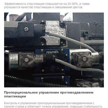
Эффективность пластикации повышается на 10-30%, а также
Машина
улучшается качество пластикации и смешивания цветов.
Для
Литья
Под
Давлением
Специального
Назначения
Серия
Термопластавтоматов
Для
Переработки
PET
Вертикальный
термопластавтомат
Вертикальный
Расширение
термопластавтомат
Возможностей
Промышленности
Серия
VM
Пропорциональное управление противодавлением
Интеллектуальные
пластикации
Производственные
Контроль и управление пропорциональным противодавлением с
Решения
отрасль_применить
панели станка и облегчает точное управление, повышая стабильность