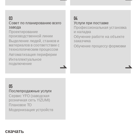
03
04
Совет по планированию всего
Услуги при поставке
завода
Профессиональная установка
Проектирование
и наладка
производственной линии
Обучение работе на объекте
Выделение людей, станков и
заказчика
материалов в соответствии с
Обучение процессу формовки
технологическим процессом
Автоматизация периферии
Интеллектуальное
подключение
05
Послепродажные услуги
Сервис YFO (заводская
розничная сеть YIZUMI)
Плановое ТО
Модернизация устройств
скачать