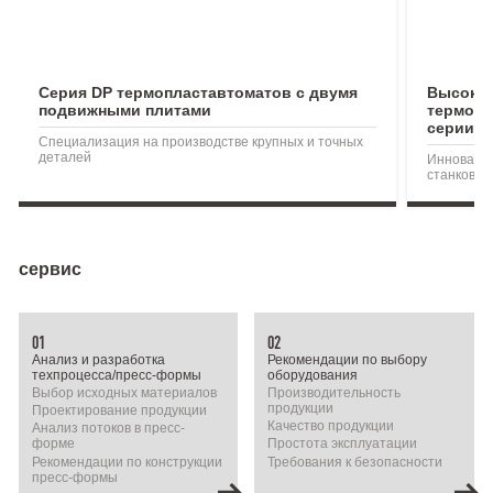
Серия DP термопластавтоматов с двумя
Высоко
подвижными плитами
термопл
серии D
Специализация на производстве крупных и точных
деталей
Инноваци
станков с
сервис
01
02
Анализ и разработка
Рекомендации по выбору
техпроцесса/пресс-формы
оборудования
Выбор исходных материалов
Производительность
продукции
Проектирование продукции
Качество продукции
Анализ потоков в пресс-
форме
Простота эксплуатации
Рекомендации по конструкции
Требования к безопасности
пресс-формы