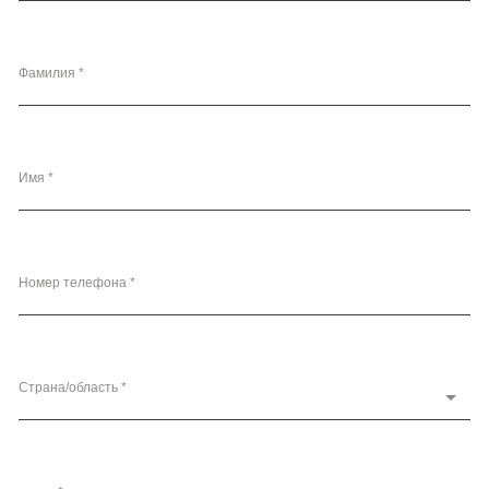
Фамилия *
Имя *
Номер телефона *
Страна/область *