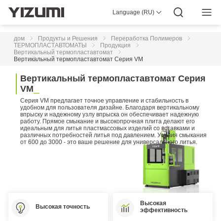
Премиум-
Класса
Language (RU)
О Нас
YIZUMI 4.0
YIZUMI в Мире
Мировой Опыт
YIZUMI Green
Социальная Ответственность
Многокомпонентные
Работа в YIZUMI
Медиа Центр
Инвестиции в YIZUMI
Высокотехнологичные
Материалы Для Скачивания
дом
Продукты и Решения
Переработка Полимеров
Термопластавтоматы
ТЕРМОПЛАСТАВТОМАТЫ
Продукция
Серии
Вертикальный термопластавтомат
CG-
Вертикальный термопластавтомат Серия VM
P
В
е
р
т
и
к
а
л
ь
н
ы
й
т
е
р
м
о
п
л
а
с
т
а
в
т
о
м
а
т
С
е
р
и
я
Многокомпонентные
Высокотехнологичные
V
M
Термопластавтоматы
Серия VM предлагает точное управление и стабильность в
Серии
удобном для пользователя дизайне. Благодаря вертикальному
C-
впрыску и надежному узлу впрыска он обеспечивает надежную
NTW
работу. Прямое смыкание и высокопрочная плита делают его
идеальным для литья пластмассовых изделий со вставками и
Многокомпонентный
различных потребностей литья под давлением. Усилия смыкания
термопластавтомат
от 600 до 3000 - это ваше решение для универсального литья.
с
двумя
подвижными
плитами
Высокоскоростные
Высокая
термопластавтоматы
Высокая точность
эффективность
Электрическая