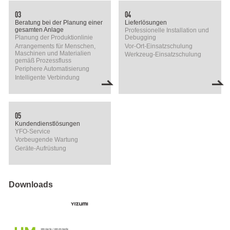
03
04
Beratung bei der Planung einer
Lieferlösungen
gesamten Anlage
Professionelle Installation und
Planung der Produktionlinie
Debugging
Arrangements für Menschen,
Vor-Ort-Einsatzschulung
Maschinen und Materialien
Werkzeug-Einsatzschulung
gemäß Prozessfluss
Periphere Automatisierung
Intelligente Verbindung
05
Kundendienstlösungen
YFO-Service
Vorbeugende Wartung
Geräte-Aufrüstung
Downloads