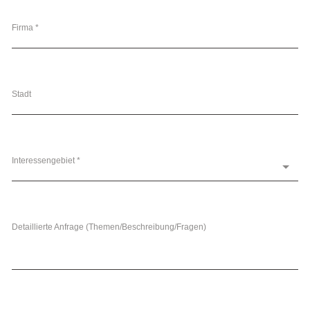
Firma *
Stadt
Interessengebiet *
Detaillierte Anfrage (Themen/Beschreibung/Fragen)