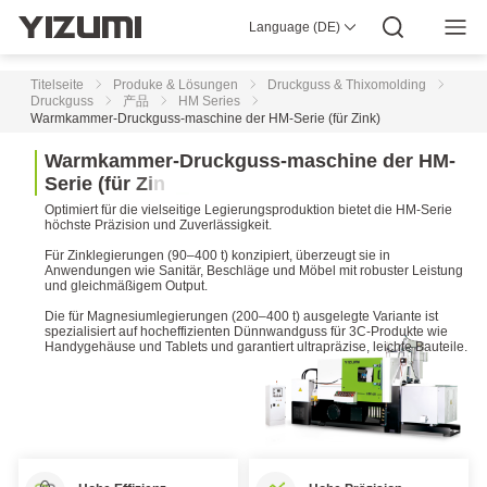
HII-S
Language (DE)
(180-
ÜBER UNS
YIZUMI 4.0
YIZUMI Globale
Globale Weisheit
900
YIZUMI GRÜN
SOZIALE VERANTWORTUNG
YIZUMI BEITRETEN
Medien-Center
t)
INVESTORENBEZIEHUNGEN
Herunterladen
Titelseite
Produke & Lösungen
Druckguss & Thixomolding
High-
Druckguss
产品
HM Series
End
Warmkammer-Druckguss-maschine der HM-Serie (für Zink)
Kaltkamme
Druckgiessmaschine
W
a
r
m
k
a
m
m
e
r
-
D
r
u
c
k
g
u
s
s
-
m
a
s
c
h
i
n
e
d
e
r
H
M
-
HII-S
S
e
r
i
e
(
f
ü
r
Z
i
n
k
)
(1000-
9000
Optimiert für die vielseitige Legierungsproduktion bietet die HM-Serie
t)
höchste Präzision und Zuverlässigkeit.
Für Zinklegierungen (90–400 t) konzipiert, überzeugt sie in
Anwendungen wie Sanitär, Beschläge und Möbel mit robuster Leistung
HM
und gleichmäßigem Output.
Series
Die für Magnesiumlegierungen (200–400 t) ausgelegte Variante ist
Warmkammer-
spezialisiert auf hocheffizienten Dünnwandguss für 3C-Produkte wie
Druckguss-
Handygehäuse und Tablets und garantiert ultrapräzise, leichte Bauteile.
maschine
der
HM-
Serie
(für
Zink)
Die Industrie