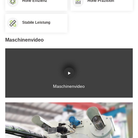
stärken
Hohe Effizienz
Hohe Präzision
Anwendung
Intelligente
Fertigungslösungen
Autoteile
5G-
Haushaltsgeräten
Armaturen-
Stabile Leistung
Soluciones de
und
und
3C-
Baugussbereich
automatización
Produkten
robótica
Maschinenvideo
Maschinenvideo