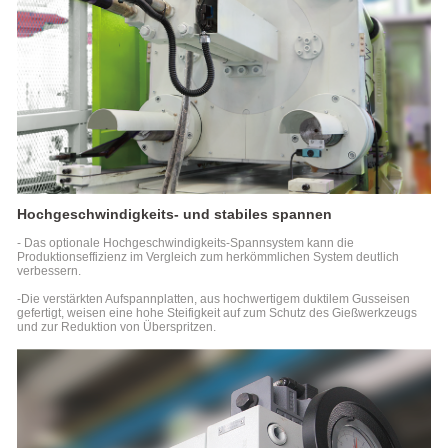
Hochgeschwindigkeits- und stabiles spannen
- Das optionale Hochgeschwindigkeits-Spannsystem kann die
Produktionseffizienz im Vergleich zum herkömmlichen System deutlich
verbessern.
-Die verstärkten Aufspannplatten, aus hochwertigem duktilem Gusseisen
gefertigt, weisen eine hohe Steifigkeit auf zum Schutz des Gießwerkzeugs
und zur Reduktion von Überspritzen.