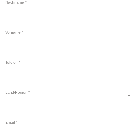
Nachname *
Vorname *
Telefon *
Land/Region *
Email *