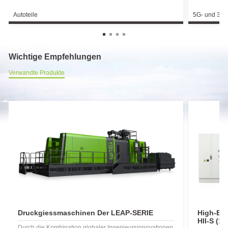
Autoteile
5G- und 3C-
Wichtige Empfehlungen
Verwandte Produkte
Druckgiessmaschinen Der LEAP-SERIE
High-En
HII-S (18
Durch die Kombination globaler Ingenieursinnovationen