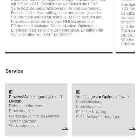
mit YIZUMIs F&E-Exzellenz gewährleistet die LEAP
Konzipiert 
Serie höchste Gießpräzision und Reproduzierbarkeit.
YIZUMIs t
Fortschrittliche Hydrauliksysteme und leistungsstarke
benutzerori
Steuerungen sorgen für schnelle Reaktionszeiten und
verbessert
Prozessstabilität. Ein intuitives HMI maximiert die
fortschritt
Effizienz und minimiert Stillstandzeiten. Optimierter
und den En
Energieeinsatz senkt die Betriebskosten. Erhältlich mit
Präzisions
Schließkräften von 380 T bis 5000 T.
Druckbildu
Wiederholg
Erhältlich 
Service
01
02
Prozess/Werkzeuganalyse und
Vorschläge zur Optionsauswahl
Design
Produktleistung
Rohmaterialauswahl
Produktqualität
Produktdesign
Einfache Nutzung
Werkzeug-Durchflussanalyse
Sicherheitsanforderungen
Vorschläge zum
Werkzeugdesign