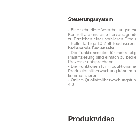
Steuerungssystem
- Eine schnellere Verarbeitungsgesc
Kontrollrate und eine hervorragend
zu Erreichen einer stabileren Produk
- Helle, farbige 10-Zoll-Touchscre
bedienende Bedienseite.
- Die Funktionsseiten für mehrstufi
Plastifizierung sind einfach zu bed
Prozesse entsprechend.
- Die Funktionen für Produktions
Produktionsüberwachung können bar
kommunizieren.
- Online-Qualitätsüberwachungsfunk
4.0.
Produktvideo