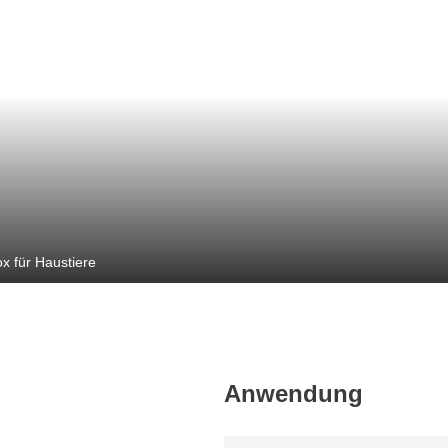
 für Haustiere
Anwendung