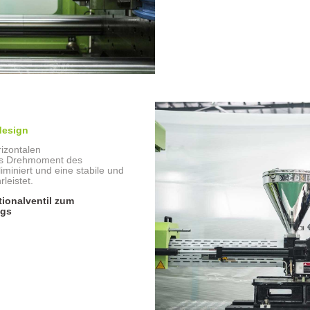
design
izontalen
das Drehmoment des
iminiert und eine stabile und
leistet.
ionalventil zum
ugs