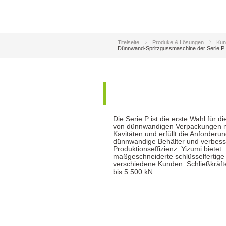
Titelseite
Produke & Lösungen
Kun
Dünnwand-Spritzgussmaschine der Serie P
Die Serie P ist die erste Wahl für d
von dünnwandigen Verpackungen 
Kavitäten und erfüllt die Anforderu
dünnwandige Behälter und verbess
Produktionseffizienz. Yizumi bietet
maßgeschneiderte schlüsselfertige
verschiedene Kunden. Schließkräft
bis 5.500 kN.