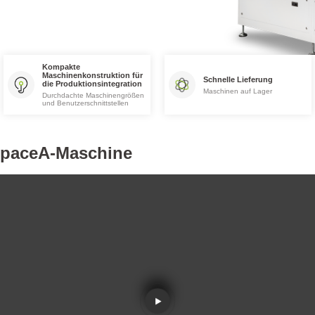
Kompakte
Maschinenkonstruktion für
Schnelle Lieferung
die Produktionsintegration
Maschinen auf Lager
Durchdachte Maschinengrößen
und Benutzerschnittstellen
 SpaceA-Maschine