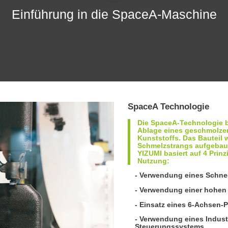
Einführung in die SpaceA-Maschine
SpaceA Technologie
Die SpaceA-Technologie b
Ablage eines geschmolze
Kunststoffs. Das Bauteil 
Schmelzstrangs aufgebau
YIZUMI basiert auf 4 Prinz
Nutzung:
- Verwendung eines Schne
- Verwendung einer hohen 
- Einsatz eines 6-Achsen-
- Verwendung eines Indust
Steuerungssystems