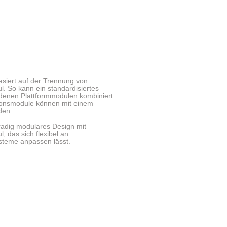
basiert auf der Trennung von
. So kann ein standardisiertes
denen Plattformmodulen kombiniert
ionsmodule können mit einem
den.
radig modulares Design mit
 das sich flexibel an
steme anpassen lässt.