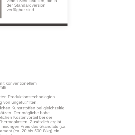
vielen Schnittstellen, die in
der Standardversion
verfügbar sind.
mit konventionellem
llt.
erten Produktionstechnologien
ng von ungefüꢀllten,
chen Kunststoffen bei gleichzeitig
sätzen. Der mögliche hohe
lichen Kostenvorteil bei der
hermoplasten. Zusätzlich ergibt
 niedrigen Preis des Granulats (ca.
ilament (ca. 20 bis 500 €/kg) ein