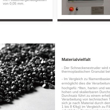
von 0,05 mm.
Materialvielfalt
- Der Schneckenextruder wird 
thermoplastischen Granulat befü
- Im Vergleich zu filamentbasi
ermöglicht dies die Verarbeitu
hochgefüꢀllten, harten und wei
hohen und skalierbaren Durch
Durchsatz führt zu einem erheb
Verarbeitung von technischen T
sich je nach Material durch den
1 bis 8 €/kg) im Vergleich zu F