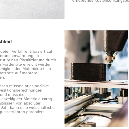
erhebliches Kostensenkungspot
chkeit
ndeten Verfahrens basiert auf
cherungserwärmung im
r reinen Plastifizierung durch
 Förderrate erreicht werden,
igkeit des Materials ist. Je
satzrate auf mehrere
en.
essen müssen auch additive
vestitionsberechnungen
end muss die
eichzeitig der Materialaustrag
ltnissen von absoluter
 Jahr kann eine wirtschaftliche
gussverfahren garantiert