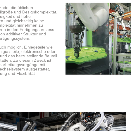
indet die üblichen
ilgröße und Designkomplexität.
igkeit und hohe
n und gleichzeitig keine
mplexität hinnehmen zu
ren in den Fertigungsprozess
von additiver Struktur und
ertigungssystem.
uch möglich, Einlegeteile wie
gussteile, elektronische oder
 und das herzustellende Bauteil
tatten. Zu diesem Zweck ist
Bearbeitungsvorgänge mit
echselsystem ausgestattet,
ng und Flexibilität