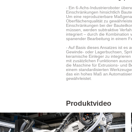
- Ein 6-Achs-Industrieroboter überw
Einschränkungen hinsichtlich Baute
Um eine reproduzierbare Maßgenau
Oberflächenqualität zu gewährleiste
Einschränkungen bei der Bauteilko
müssen, werden subtraktive Verfah
integriert – durch die Kombination 
spanender Bearbeitung in einem F
- Auf Basis dieses Ansatzes ist es a
Gewinde- oder Lagerbuchsen, Spritz
keramische Einleger zu integrieren
mit zusätzlichen Funktionen auszus
die Maschine für Extrusions- und 
einem standardisierten Werkzeugw
das ein hohes Maß an Automatisieru
gewährleistet.
Produktvideo