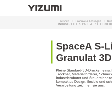
Sp
D
Sp
D
ÜBER UNS
YIZUMI 4.0
YIZUMI Globale
Globale Weis
Sp
Titelseite
Produke & Lösungen
Kun
D
INDUSTRIELLER SPACE-A- PELLET-3D-
Die Industrie stärken
A
Intelligente Fertigungslösungen
Ha
Soluciones de automatización robótica
S
p
a
c
e
A
S
-
L
G
r
a
n
u
l
a
t
3
D
Kleine Standard-3D-Drucker, einsch
Trockner, Materialförderer, Schnec
Industrieroboter und Steuereinheite
kompaktes Design, flexible und sch
Verarbeitung zeichnen sie aus.