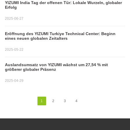
YIZUMI India Tag der offenen Tür: Lokale Wurzeln, globaler
Erfolg
2025-06-27
Eröffnung des YIZUMI Turkiye Technical Center: Beginn
eines neuen globalen Zeitalters
2025-05-22
Auslandsumsatz von YIZUMI wächst um 27,54 % mit
größerer globaler Präsenz
2025-04-29
1
2
3
4