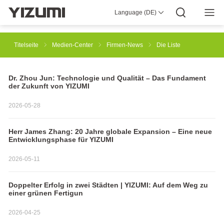
Language (DE)
ÜBER UNS
YIZUMI 4.0
YIZUMI Globale
Globale Weisheit
YIZUMI GRÜN
SOZIALE VERANTWORTUNG
YIZUMI BEITRETEN
Medien-Center
INVESTORENBEZIEHUNGEN
Herunterladen
Titelseite
Medien-Center
Firmen-News
Die Liste
Spritzguss Lösungen
Gummispritzguss Lösungen
Dr. Zhou Jun: Technologie und Qualität – Das Fundament
der Zukunft von YIZUMI
Lösungen für den 3D-Druck
Druckguss Lösungen
2026-05-28
Herr James Zhang: 20 Jahre globale Expansion – Eine neue
Entwicklungsphase für YIZUMI
Thixomolding Lösungen
Automatisierungslösungen
2026-05-11
Lösungen für Smart Manufacturing
Doppelter Erfolg in zwei Städten | YIZUMI: Auf dem Weg zu
einer grünen Fertigun
2026-04-25